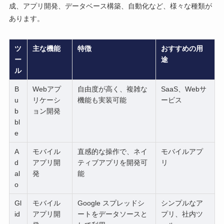
成、アプリ開発、データベース構築、自動化など、様々な種類が
あります。
ツ
主な機能
特徴
おすすめの用
ー
途
ル
B
Webアプ
自由度が高く、複雑な
SaaS、Webサ
u
リケーシ
機能も実装可能
ービス
b
ョン開発
bl
e
A
モバイル
直感的な操作で、ネイ
モバイルアプ
d
アプリ開
ティブアプリを開発可
リ
al
発
能
o
Gl
モバイル
Google スプレッドシ
シンプルなア
id
アプリ開
ートをデータソースと
プリ、社内ツ