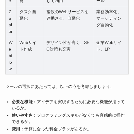
e
発
して利用
ール
Z
タスク自
複数のWebサービスを
業務効率化、
a
動化
連携させ、自動化
マーケティン
pi
グ自動化
er
W
Webサイ
デザイン性が高く、SE
企業Webサイ
e
ト作成
O対策も充実
ト、LP
bf
lo
w
ツールの選択にあたっては、以下の点を考慮しましょう。
必要な機能：
アイデアを実現するために必要な機能が揃って
いるか。
使いやすさ：
プログラミングスキルがなくても直感的に操作
できるか。
費用：
予算に合った料金プランがあるか。