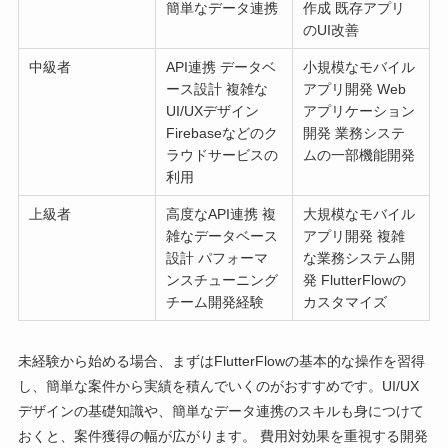
簡単なデータ連携
作成 既存アプリ
のUI改善
中級者
API連携 データベ
小規模なモバイル
ース設計 複雑な
アプリ開発 Web
UI/UXデザイン
アプリケーション
Firebaseなどのク
開発 業務システ
ラウドサービスの
ムの一部機能開発
利用
上級者
高度なAPI連携 複
大規模なモバイル
雑なデータベース
アプリ開発 複雑
設計 パフォーマ
な業務システム開
ンスチューニング
発 FlutterFlowの
チーム開発経験
カスタマイズ
未経験から始める場合、まずはFlutterFlowの基本的な操作を習得
し、簡単な案件から実績を積んでいくのがおすすめです。UI/UX
デザインの基礎知識や、簡単なデータ連携のスキルも身につけて
おくと、案件獲得の幅が広がります。 費用対効果を重視する開発