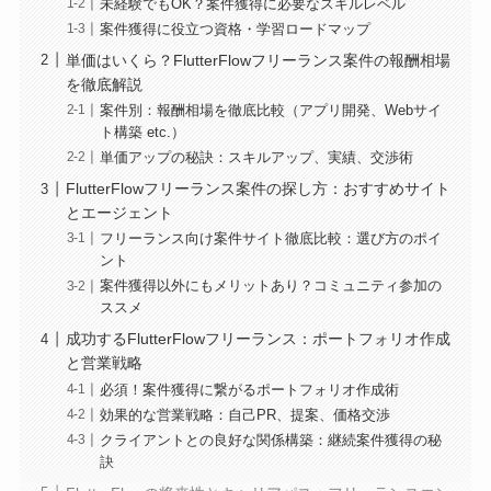
未経験でもOK？案件獲得に必要なスキルレベル
案件獲得に役立つ資格・学習ロードマップ
単価はいくら？FlutterFlowフリーランス案件の報酬相場
を徹底解説
案件別：報酬相場を徹底比較（アプリ開発、Webサイ
ト構築 etc.）
単価アップの秘訣：スキルアップ、実績、交渉術
FlutterFlowフリーランス案件の探し方：おすすめサイト
とエージェント
フリーランス向け案件サイト徹底比較：選び方のポイ
ント
案件獲得以外にもメリットあり？コミュニティ参加の
ススメ
成功するFlutterFlowフリーランス：ポートフォリオ作成
と営業戦略
必須！案件獲得に繋がるポートフォリオ作成術
効果的な営業戦略：自己PR、提案、価格交渉
クライアントとの良好な関係構築：継続案件獲得の秘
訣