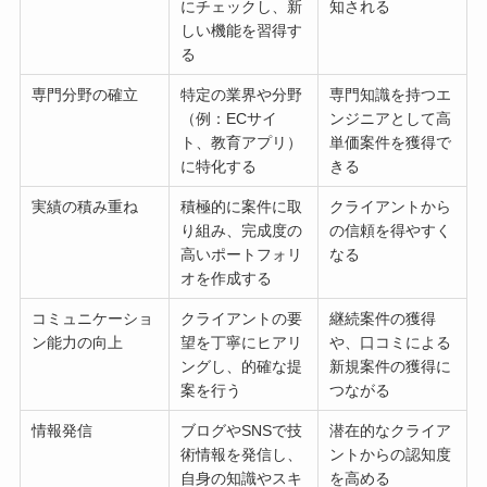
にチェックし、新
知される
しい機能を習得す
る
専門分野の確立
特定の業界や分野
専門知識を持つエ
（例：ECサイ
ンジニアとして高
ト、教育アプリ）
単価案件を獲得で
に特化する
きる
実績の積み重ね
積極的に案件に取
クライアントから
り組み、完成度の
の信頼を得やすく
高いポートフォリ
なる
オを作成する
コミュニケーショ
クライアントの要
継続案件の獲得
ン能力の向上
望を丁寧にヒアリ
や、口コミによる
ングし、的確な提
新規案件の獲得に
案を行う
つながる
情報発信
ブログやSNSで技
潜在的なクライア
術情報を発信し、
ントからの認知度
自身の知識やスキ
を高める