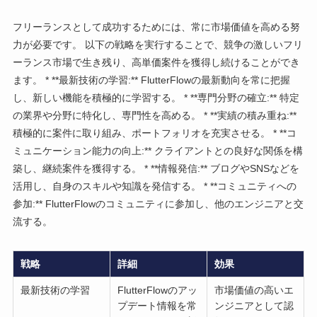
フリーランスとして成功するためには、常に市場価値を高める努
力が必要です。 以下の戦略を実行することで、競争の激しいフリ
ーランス市場で生き残り、高単価案件を獲得し続けることができ
ます。 * **最新技術の学習:** FlutterFlowの最新動向を常に把握
し、新しい機能を積極的に学習する。 * **専門分野の確立:** 特定
の業界や分野に特化し、専門性を高める。 * **実績の積み重ね:**
積極的に案件に取り組み、ポートフォリオを充実させる。 * **コ
ミュニケーション能力の向上:** クライアントとの良好な関係を構
築し、継続案件を獲得する。 * **情報発信:** ブログやSNSなどを
活用し、自身のスキルや知識を発信する。 * **コミュニティへの
参加:** FlutterFlowのコミュニティに参加し、他のエンジニアと交
流する。
戦略
詳細
効果
最新技術の学習
FlutterFlowのアッ
市場価値の高いエ
プデート情報を常
ンジニアとして認