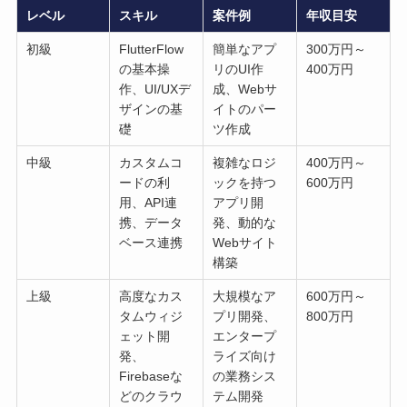
レベル
スキル
案件例
年収目安
初級
FlutterFlow
簡単なアプ
300万円～
の基本操
リのUI作
400万円
作、UI/UXデ
成、Webサ
ザインの基
イトのパー
礎
ツ作成
中級
カスタムコ
複雑なロジ
400万円～
ードの利
ックを持つ
600万円
用、API連
アプリ開
携、データ
発、動的な
ベース連携
Webサイト
構築
上級
高度なカス
大規模なア
600万円～
タムウィジ
プリ開発、
800万円
ェット開
エンタープ
発、
ライズ向け
Firebaseな
の業務シス
どのクラウ
テム開発