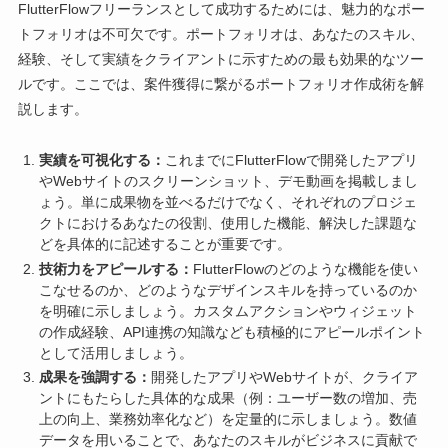
FlutterFlowフリーランスとして成功するためには、魅力的なポー
トフォリオは不可欠です。ポートフォリオは、あなたのスキル、
経験、そして実績をクライアントに示すための最も効果的なツー
ルです。ここでは、案件獲得に繋がるポートフォリオ作成術を解
説します。
実績を可視化する：
これまでにFlutterFlowで開発したアプリ
やWebサイトのスクリーンショット、デモ動画を掲載しまし
ょう。単に成果物を並べるだけでなく、それぞれのプロジェ
クトにおけるあなたの役割、使用した機能、解決した課題な
どを具体的に記述することが重要です。
技術力をアピールする：
FlutterFlowのどのような機能を使い
こなせるのか、どのようなデザインスキルを持っているのか
を明確に示しましょう。カスタムアクションやウィジェット
の作成経験、API連携の知識なども積極的にアピールポイント
として活用しましょう。
成果を強調する：
開発したアプリやWebサイトが、クライア
ントにもたらした具体的な成果（例：ユーザー数の増加、売
上の向上、業務効率化など）を定量的に示しましょう。数値
データを用いることで、あなたのスキルがビジネスに貢献で