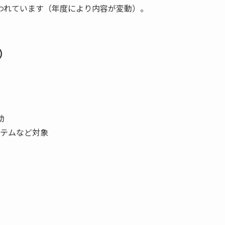
われています（年度により内容が変動）。
）
助
ステムなど対象