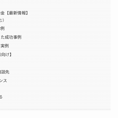
補助金【最新情報】
む）
体例
した成功事例
た実例
者向け】
相談先
ャンス
る