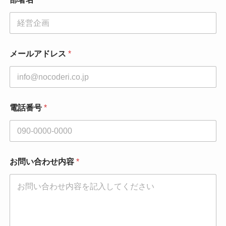
メールアドレス
*
電話番号
*
*
お問い合わせ内容
*
お
問
い
合
わ
せ
内