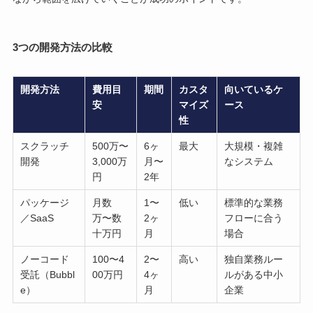
3つの開発方法の比較
開発方法
費用目
期間
カスタ
向いているケ
安
マイズ
ース
性
スクラッチ
500万〜
6ヶ
最大
大規模・複雑
開発
3,000万
月〜
なシステム
円
2年
パッケージ
月数
1〜
低い
標準的な業務
／SaaS
万〜数
2ヶ
フローに合う
十万円
月
場合
ノーコード
100〜4
2〜
高い
独自業務ルー
受託（Bubbl
00万円
4ヶ
ルがある中小
e）
月
企業