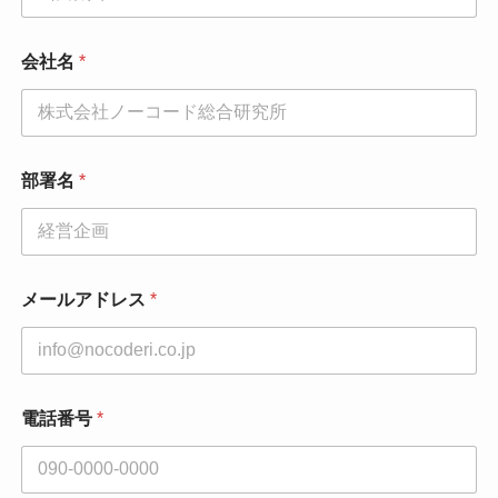
会社名
*
部署名
*
メールアドレス
*
部
電話番号
*
署
名
*
*