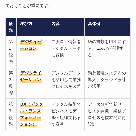
ておくことが重要です。
段
呼び方
内容
具体例
階
第
デジタイゼ
アナログ情報を
紙の書類をPDFにす
1
ーション
デジタルデータ
る、Excelで管理す
段
に変換
る
階
第
デジタライ
デジタルデータ
勤怠管理システムの
2
ゼーション
を活用して業務
導入、クラウド会計
段
プロセスを改善
の活用
階
第
DX（デジタ
デジタル技術で
データ分析で新サー
3
ルトランス
ビジネスモデ
ビスを開発、業務プ
段
フォーメー
ル・組織文化ま
ロセスを抜本的に再
階
ション）
で変革
設計