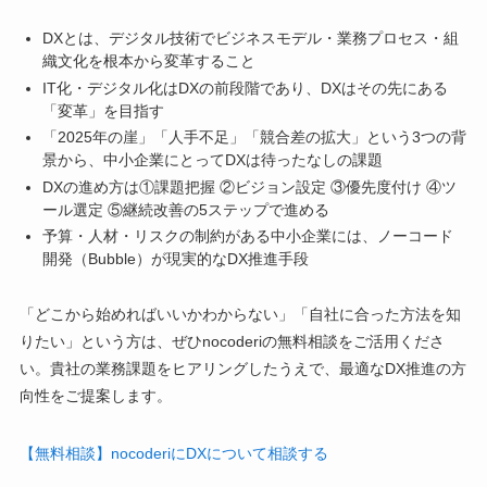
DXとは、デジタル技術でビジネスモデル・業務プロセス・組
織文化を根本から変革すること
IT化・デジタル化はDXの前段階であり、DXはその先にある
「変革」を目指す
「2025年の崖」「人手不足」「競合差の拡大」という3つの背
景から、中小企業にとってDXは待ったなしの課題
DXの進め方は①課題把握 ②ビジョン設定 ③優先度付け ④ツ
ール選定 ⑤継続改善の5ステップで進める
予算・人材・リスクの制約がある中小企業には、ノーコード
開発（Bubble）が現実的なDX推進手段
「どこから始めればいいかわからない」「自社に合った方法を知
りたい」という方は、ぜひnocoderiの無料相談をご活用くださ
い。貴社の業務課題をヒアリングしたうえで、最適なDX推進の方
向性をご提案します。
【無料相談】nocoderiにDXについて相談する