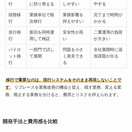
行
に切り替える
しやすい
中する
段階移
業務単位で順
業務影響を
完了まで時間が
行
次移行
抑えやすい
かかる
並行移
新旧を同時運
安全性が高
二重運用の負荷
行
用して検証
い
が大きい
パイロ
一部門で試し
問題を小さ
全社展開時に追
ット移
て展開
く発見でき
加課題が出る
行
る
移行で重要なのは、現行システムをそのまま再現しないことで
す
。リプレースを業務改善の機会と捉え、残す業務、変える業
務、廃止する業務を分けると、費用とリスクを抑えられます。
開発手法と費用感を比較