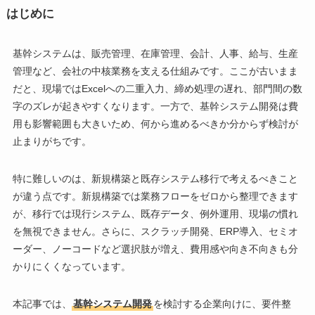
はじめに
基幹システムは、販売管理、在庫管理、会計、人事、給与、生産
管理など、会社の中核業務を支える仕組みです。ここが古いまま
だと、現場ではExcelへの二重入力、締め処理の遅れ、部門間の数
字のズレが起きやすくなります。一方で、基幹システム開発は費
用も影響範囲も大きいため、何から進めるべきか分からず検討が
止まりがちです。
特に難しいのは、新規構築と既存システム移行で考えるべきこと
が違う点です。新規構築では業務フローをゼロから整理できます
が、移行では現行システム、既存データ、例外運用、現場の慣れ
を無視できません。さらに、スクラッチ開発、ERP導入、セミオ
ーダー、ノーコードなど選択肢が増え、費用感や向き不向きも分
かりにくくなっています。
本記事では、
基幹システム開発
を検討する企業向けに、要件整