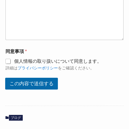
メ
同意事項
*
ー
ル
個人情報の取り扱いについて同意します。
ア
詳細は
プライバシーポリシー
をご確認ください。
ド
レ
ス
この内容で送信する
同
意
事
項
同
意
ブログ
事
項