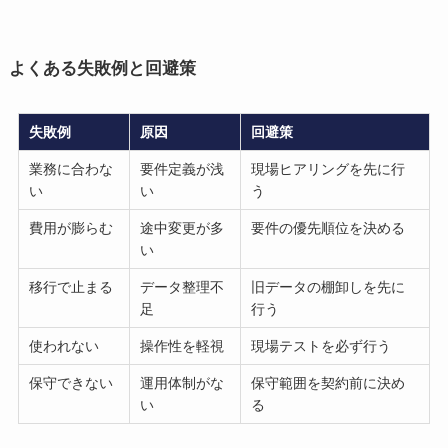
よくある失敗例と回避策
失敗例
原因
回避策
業務に合わな
要件定義が浅
現場ヒアリングを先に行
い
い
う
費用が膨らむ
途中変更が多
要件の優先順位を決める
い
移行で止まる
データ整理不
旧データの棚卸しを先に
足
行う
使われない
操作性を軽視
現場テストを必ず行う
保守できない
運用体制がな
保守範囲を契約前に決め
い
る