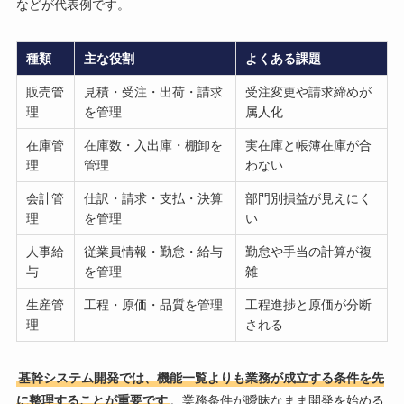
などが代表例です。
種類
主な役割
よくある課題
販売管
見積・受注・出荷・請求
受注変更や請求締めが
理
を管理
属人化
在庫管
在庫数・入出庫・棚卸を
実在庫と帳簿在庫が合
理
管理
わない
会計管
仕訳・請求・支払・決算
部門別損益が見えにく
理
を管理
い
人事給
従業員情報・勤怠・給与
勤怠や手当の計算が複
与
を管理
雑
生産管
工程・原価・品質を管理
工程進捗と原価が分断
理
される
基幹システム開発では、機能一覧よりも業務が成立する条件を先
に整理することが重要です
。業務条件が曖昧なまま開発を始める