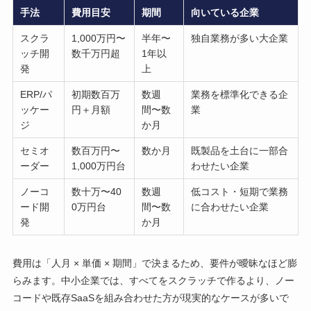
手法
費用目安
期間
向いている企業
スクラ
1,000万円〜
半年〜
独自業務が多い大企業
ッチ開
数千万円超
1年以
発
上
ERP/パ
初期数百万
数週
業務を標準化できる企
ッケー
円＋月額
間〜数
業
ジ
か月
セミオ
数百万円〜
数か月
既製品を土台に一部合
ーダー
1,000万円台
わせたい企業
ノーコ
数十万〜40
数週
低コスト・短期で業務
ード開
0万円台
間〜数
に合わせたい企業
発
か月
費用は「人月 × 単価 × 期間」で決まるため、要件が曖昧なほど膨
らみます。中小企業では、すべてをスクラッチで作るより、ノー
コードや既存SaaSを組み合わせた方が現実的なケースが多いで