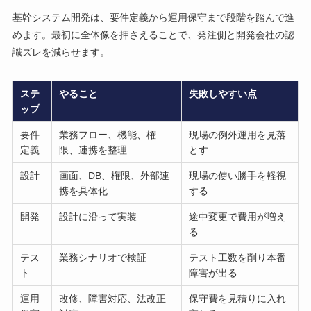
基幹システム開発は、要件定義から運用保守まで段階を踏んで進
めます。最初に全体像を押さえることで、発注側と開発会社の認
識ズレを減らせます。
ステ
やること
失敗しやすい点
ップ
要件
業務フロー、機能、権
現場の例外運用を見落
定義
限、連携を整理
とす
設計
画面、DB、権限、外部連
現場の使い勝手を軽視
携を具体化
する
開発
設計に沿って実装
途中変更で費用が増え
る
テス
業務シナリオで検証
テスト工数を削り本番
ト
障害が出る
運用
改修、障害対応、法改正
保守費を見積りに入れ