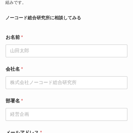
組みです。
ノーコード総合研究所に相談してみる
お名前
*
*
会社名
*
電
話
番
号
会
社
部署名
*
名
メールアドレス
*