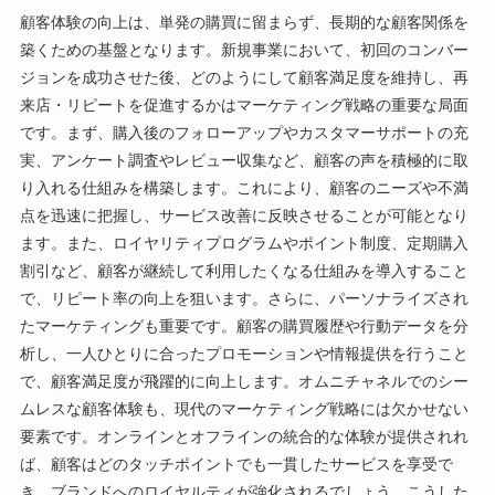
顧客体験の向上は、単発の購買に留まらず、長期的な顧客関係を
築くための基盤となります。新規事業において、初回のコンバー
ジョンを成功させた後、どのようにして顧客満足度を維持し、再
来店・リピートを促進するかはマーケティング戦略の重要な局面
です。まず、購入後のフォローアップやカスタマーサポートの充
実、アンケート調査やレビュー収集など、顧客の声を積極的に取
り入れる仕組みを構築します。これにより、顧客のニーズや不満
点を迅速に把握し、サービス改善に反映させることが可能となり
ます。また、ロイヤリティプログラムやポイント制度、定期購入
割引など、顧客が継続して利用したくなる仕組みを導入すること
で、リピート率の向上を狙います。さらに、パーソナライズされ
たマーケティングも重要です。顧客の購買履歴や行動データを分
析し、一人ひとりに合ったプロモーションや情報提供を行うこと
で、顧客満足度が飛躍的に向上します。オムニチャネルでのシー
ムレスな顧客体験も、現代のマーケティング戦略には欠かせない
要素です。オンラインとオフラインの統合的な体験が提供されれ
ば、顧客はどのタッチポイントでも一貫したサービスを享受で
き、ブランドへのロイヤルティが強化されるでしょう。こうした