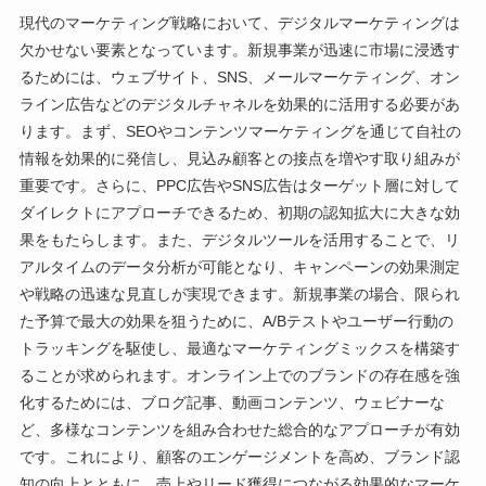
現代のマーケティング戦略において、デジタルマーケティングは
欠かせない要素となっています。新規事業が迅速に市場に浸透す
るためには、ウェブサイト、SNS、メールマーケティング、オン
ライン広告などのデジタルチャネルを効果的に活用する必要があ
ります。まず、SEOやコンテンツマーケティングを通じて自社の
情報を効果的に発信し、見込み顧客との接点を増やす取り組みが
重要です。さらに、PPC広告やSNS広告はターゲット層に対して
ダイレクトにアプローチできるため、初期の認知拡大に大きな効
果をもたらします。また、デジタルツールを活用することで、リ
アルタイムのデータ分析が可能となり、キャンペーンの効果測定
や戦略の迅速な見直しが実現できます。新規事業の場合、限られ
た予算で最大の効果を狙うために、A/Bテストやユーザー行動の
トラッキングを駆使し、最適なマーケティングミックスを構築す
ることが求められます。オンライン上でのブランドの存在感を強
化するためには、ブログ記事、動画コンテンツ、ウェビナーな
ど、多様なコンテンツを組み合わせた総合的なアプローチが有効
です。これにより、顧客のエンゲージメントを高め、ブランド認
知の向上とともに、売上やリード獲得につながる効果的なマーケ