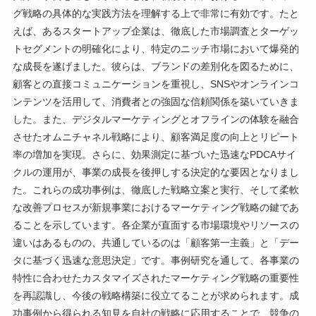
グ戦略の具体的な実践方法を理解する上で非常に有効です。たと
えば、あるスタートアップ企業は、徹底した市場調査とターゲッ
トセグメントの明確化により、特定のニッチ市場において爆発的
な成長を遂げました。彼らは、ブランドの差別化を図るために、
顧客との直接コミュニケーションを重視し、SNSやオンラインコ
ンテンツを活用して、消費者との強固な信頼関係を築いていきま
した。また、デジタルマーケティングとオフラインの体験を融合
させたオムニチャネル戦略により、顧客満足度の向上とリピート
率の増加を実現。さらに、効果測定に基づいた迅速なPDCAサイ
クルの運用が、事業の成長を後押しする決定的な要因となりまし
た。これらの成功事例は、徹底した戦略立案と実行、そして柔軟
な改善プロセスが新規事業におけるマーケティング戦略の鍵であ
ることを示しています。各企業が直面する市場環境やリソースの
違いはあるものの、共通しているのは「顧客第一主義」と「デー
タに基づく迅速な意思決定」です。事例研究を通して、各事業の
特性に合わせたカスタマイズされたマーケティング戦略の重要性
を再認識し、今後の戦略構築に役立てることが求められます。成
功事例から得られる知見を自社の戦略に応用することで、競争の