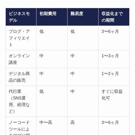
ビジネスモ
初期費用
難易度
収益化まで
デル
の期間
ブログ・ア
低
低
3〜6ヶ月
フィリエイ
ト
オンライン
中
中
1〜3ヶ月
講座
デジタル商
中
中
1〜2ヶ月
品の販売
代行業
低
中
すぐに収益
（SNS運
化可
用、経理な
ど）
ノーコード
中〜高
高
3〜6ヶ月
ツールによ