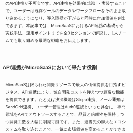
のAPI連携が不可欠です。API連携を効果的に設計・実装すること
で、ユーザーは既存ツールのデータやワークフローをそのまま取
り込めるようになり、導入障壁が下がると同時に付加価値を創出
できます。本記事では、MicroSaaSにおけるAPI連携の基礎から
実践手法、運用ポイントまでを全9セクションで解説し、1人チー
ムでも取り組める最適な戦略をお伝えします。
API連携がMicroSaaSにおいて果たす役割
MicroSaaSは限られた開発リソースで最大の価値提供を目指すビ
ジネス。API連携により、独自開発コストを抑えつつ豊富な機能
を提供できます。たとえば決済機能はStripe連携、メール通知は
SendGrid連携、ユーザー管理はAuth0連携といった具合に、専門
領域をAPIでアウトソースすることで、品質と信頼性を保持しつ
つ開発工数を大幅に削減可能です。また、連携先の膨大なエコシ
ステムを取り込むことで、一気に市場価値を高めることができま