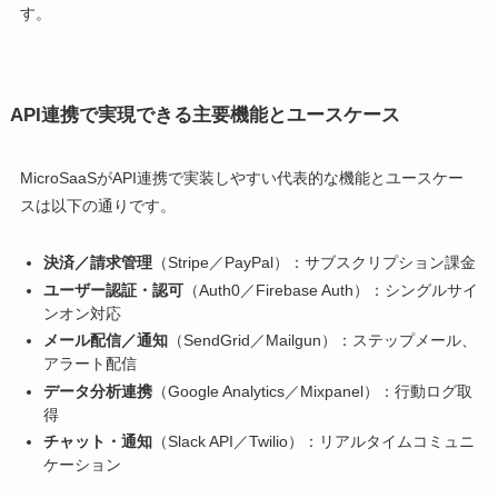
す。
API連携で実現できる主要機能とユースケース
MicroSaaSがAPI連携で実装しやすい代表的な機能とユースケー
スは以下の通りです。
決済／請求管理
（Stripe／PayPal）：サブスクリプション課金
ユーザー認証・認可
（Auth0／Firebase Auth）：シングルサイ
ンオン対応
メール配信／通知
（SendGrid／Mailgun）：ステップメール、
アラート配信
データ分析連携
（Google Analytics／Mixpanel）：行動ログ取
得
チャット・通知
（Slack API／Twilio）：リアルタイムコミュニ
ケーション