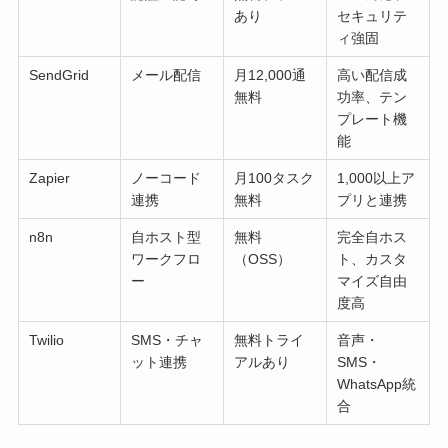
あり
セキュリテ
ィ強固
SendGrid
メール配信
月12,000通
高い配信成
無料
功率、テン
プレート機
能
Zapier
ノーコード
月100タスク
1,000以上ア
連携
無料
プリと連携
n8n
自ホスト型
無料
完全自ホス
ワークフロ
（OSS）
ト、カスタ
ー
マイズ自由
度高
Twilio
SMS・チャ
無料トライ
音声・
ット連携
アルあり
SMS・
WhatsApp統
合