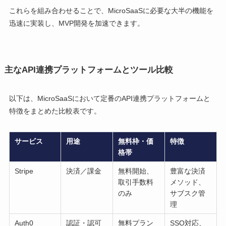
これらを組み合わせることで、MicroSaaSに必要な大半の機能を
迅速に実装し、MVP開発を加速できます。
主なAPI連携プラットフォームとツール比較
以下は、MicroSaaSにおいて定番のAPI連携プラットフォームと
特徴をまとめた比較表です。
サービス
用途
無料枠・価
特徴
格帯
Stripe
決済／課金
無料開始、
豊富な決済
取引手数料
メソッド、
のみ
サブスク管
理
Auth0
認証・認可
無料プラン
SSO対応、