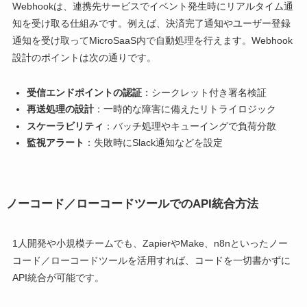
Webhookは、連携先サービスでイベント発生時にリアルタイム通
知を受け取る仕組みです。例えば、決済完了通知やユーザー登録
通知を受け取ってMicroSaaS内で自動処理を行えます。Webhook
設計のポイントは次の通りです。
受信エンドポイントの認証
：シークレット付き署名検証
再送処理の設計
：一時的な障害に備えたリトライロジック
スケーラビリティ
：バッチ処理やキューイングで負荷分散
監視アラート
：失敗時にSlack通知などを設定
ノーコード／ローコードツールでのAPI統合方法
1人開発や小規模チームでも、ZapierやMake、n8nといったノー
コード／ローコードツールを活用すれば、コードを一切書かずに
API統合が可能です。