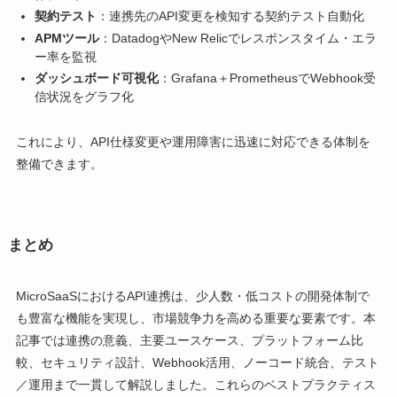
契約テスト
：連携先のAPI変更を検知する契約テスト自動化
APMツール
：DatadogやNew Relicでレスポンスタイム・エラ
ー率を監視
ダッシュボード可視化
：Grafana＋PrometheusでWebhook受
信状況をグラフ化
これにより、API仕様変更や運用障害に迅速に対応できる体制を
整備できます。
まとめ
MicroSaaSにおけるAPI連携は、少人数・低コストの開発体制で
も豊富な機能を実現し、市場競争力を高める重要な要素です。本
記事では連携の意義、主要ユースケース、プラットフォーム比
較、セキュリティ設計、Webhook活用、ノーコード統合、テスト
／運用まで一貫して解説しました。これらのベストプラクティス