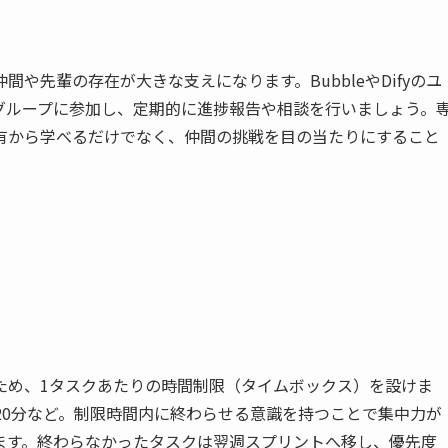
や先輩の存在が大きな支えになります。BubbleやDifyのユ
oSaaSグループに参加し、定期的に進捗報告や相談を行いましょう。
有から学べるだけでなく、仲間の挑戦を目の当たりにすること
を
ため、1タスクあたりの時間制限（タイムボックス）を設けま
120分など。制限時間内に終わらせる意識を持つことで集中力が
ます。終わらなかったタスクは翌週スプリントへ移し、優先度