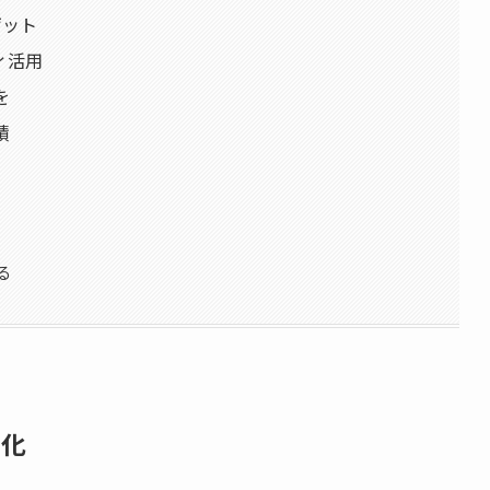
ゲット
ィ活用
を
積
る
ン化