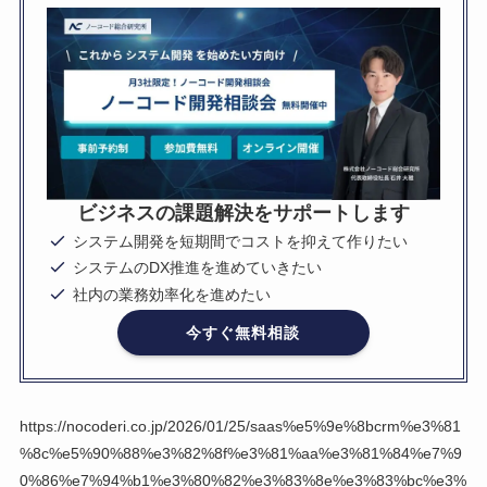
ビジネスの課題解決をサポートします
システム開発を短期間でコストを抑えて作りたい
システムのDX推進を進めていきたい
社内の業務効率化を進めたい
今すぐ無料相談
https://nocoderi.co.jp/2026/01/25/saas%e5%9e%8bcrm%e3%81
%8c%e5%90%88%e3%82%8f%e3%81%aa%e3%81%84%e7%9
0%86%e7%94%b1%e3%80%82%e3%83%8e%e3%83%bc%e3%