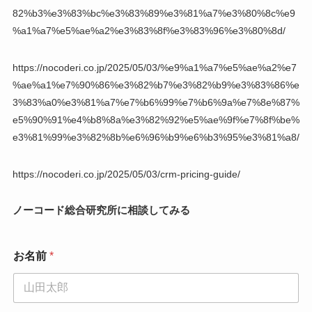
82%b3%e3%83%bc%e3%83%89%e3%81%a7%e3%80%8c%e9
%a1%a7%e5%ae%a2%e3%83%8f%e3%83%96%e3%80%8d/
https://nocoderi.co.jp/2025/05/03/%e9%a1%a7%e5%ae%a2%e7
%ae%a1%e7%90%86%e3%82%b7%e3%82%b9%e3%83%86%e
3%83%a0%e3%81%a7%e7%b6%99%e7%b6%9a%e7%8e%87%
e5%90%91%e4%b8%8a%e3%82%92%e5%ae%9f%e7%8f%be%
e3%81%99%e3%82%8b%e6%96%b9%e6%b3%95%e3%81%a8/
https://nocoderi.co.jp/2025/05/03/crm-pricing-guide/
ノーコード総合研究所に相談してみる
お名前
*