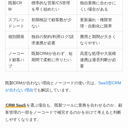
既製CR
標準的な営業/CS管理
独自業務に合わせに
M
を早く始めたい
くい場合がある
スプレッ
初期検証で顧客数が少
更新漏れ・権限管
ドシート
ない
理・自動化に限界
個別開発
独自の契約/利用ログ/請
費用と期間が大きく
求連携が必要
なりやすい
ノーコー
既製CRMが合わず、短
高度な処理や大規模
ド顧客ハ
期間で柔軟に作りたい
連携は適否判断が必
ブ
要
既製CRMが合わない理由とノーコードの使い方は、
SaaS型CRM
が合わない理由
でも解説しています。
CRM SaaS
を選ぶ場合も、既製ツールに業務を合わせるのか、顧
客管理の一部をノーコードで補完するのかを分けて考えると判断
しやすくなります。