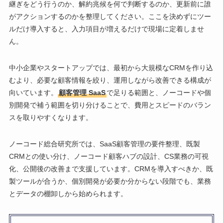
継ぎをどう行うのか、解約兆候を何で判断するのか、更新前に誰
がアクションするのかを整理してください。ここを決めずにツー
ルだけ導入すると、入力項目が増えるだけで現場に定着しませ
ん。
中小企業やスタートアップでは、最初から大規模なCRMを作り込
むより、必要な顧客情報を絞り、運用しながら改善できる構成が
向いています。
顧客管理 SaaS
で足りる範囲と、ノーコードや個
別開発で補う範囲を切り分けることで、費用とスピードのバラン
スを取りやすくなります。
ノーコード総合研究所では、SaaS顧客管理の要件整理、既製
CRMとの使い分け、ノーコード顧客ハブの設計、CS業務の可視
化、公開後の改善まで支援しています。CRMを導入すべきか、既
製ツールが合うか、個別開発が必要か分からない段階でも、業務
とデータの棚卸しから始められます。