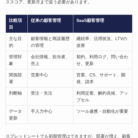
ススコア、更新月まで追う必要があります。
比較項
従来の顧客管理
SaaS顧客管理
目
主な目
顧客情報と商談履歴
継続率、活用状況、LTVの
的
の管理
改善
管理対
会社情報、担当者、
契約、利用ログ、問い合わ
象
売上
せ、更新
関係部
営業中心
営業、CS、サポート、開
署
発、請求
判断軸
受注・失注
利用定着、解約兆候、アッ
プセル
データ
手入力中心
ツール連携・自動化が重要
更新
スプレッドシートでも初期管理はできますが、部署が増え、顧客