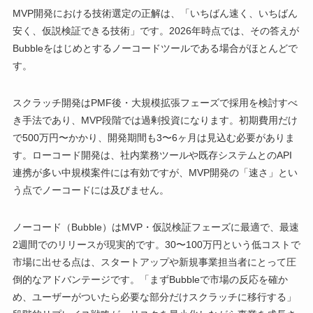
MVP開発における技術選定の正解は、「いちばん速く、いちばん
安く、仮説検証できる技術」です。2026年時点では、その答えが
Bubbleをはじめとするノーコードツールである場合がほとんどで
す。
スクラッチ開発はPMF後・大規模拡張フェーズで採用を検討すべ
き手法であり、MVP段階では過剰投資になります。初期費用だけ
で500万円〜かかり、開発期間も3〜6ヶ月は見込む必要がありま
す。ローコード開発は、社内業務ツールや既存システムとのAPI
連携が多い中規模案件には有効ですが、MVP開発の「速さ」とい
う点でノーコードには及びません。
ノーコード（Bubble）はMVP・仮説検証フェーズに最適で、最速
2週間でのリリースが現実的です。30〜100万円という低コストで
市場に出せる点は、スタートアップや新規事業担当者にとって圧
倒的なアドバンテージです。「まずBubbleで市場の反応を確か
め、ユーザーがついたら必要な部分だけスクラッチに移行する」