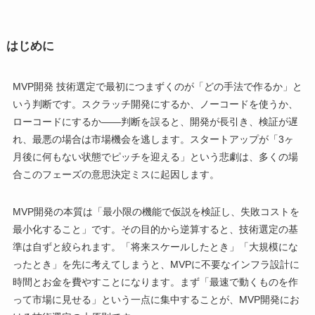
はじめに
MVP開発 技術選定で最初につまずくのが「どの手法で作るか」と
いう判断です。スクラッチ開発にするか、ノーコードを使うか、
ローコードにするか——判断を誤ると、開発が長引き、検証が遅
れ、最悪の場合は市場機会を逃します。スタートアップが「3ヶ
月後に何もない状態でピッチを迎える」という悲劇は、多くの場
合このフェーズの意思決定ミスに起因します。
MVP開発の本質は「最小限の機能で仮説を検証し、失敗コストを
最小化すること」です。その目的から逆算すると、技術選定の基
準は自ずと絞られます。「将来スケールしたとき」「大規模にな
ったとき」を先に考えてしまうと、MVPに不要なインフラ設計に
時間とお金を費やすことになります。まず「最速で動くものを作
って市場に見せる」という一点に集中することが、MVP開発にお