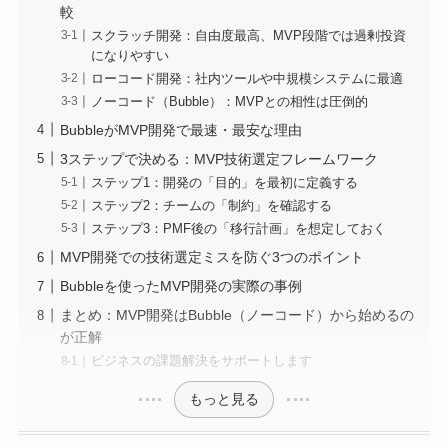
較
スクラッチ開発：自由度最高、MVP段階では過剰投資
になりやすい
ローコード開発：社内ツールや中規模システムに最適
ノーコード（Bubble）：MVPとの相性は圧倒的
BubbleがMVP開発で最速・最安な理由
3ステップで決める：MVP技術選定フレームワーク
ステップ1：開発の「目的」を最初に定義する
ステップ2：チームの「制約」を確認する
ステップ3：PMF後の「移行計画」を想定しておく
MVP開発での技術選定ミスを防ぐ3つのポイント
Bubbleを使ったMVP開発の実際の事例
まとめ：MVP開発はBubble（ノーコード）から始めるの
が正解
ビジネスの課題解決をサポートします
もっと見る