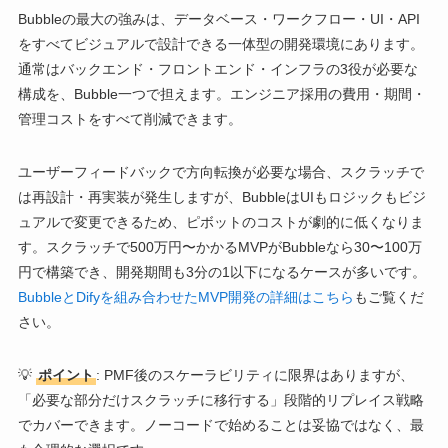
Bubbleの最大の強みは、データベース・ワークフロー・UI・API
をすべてビジュアルで設計できる一体型の開発環境にあります。
通常はバックエンド・フロントエンド・インフラの3役が必要な
構成を、Bubble一つで担えます。エンジニア採用の費用・期間・
管理コストをすべて削減できます。
ユーザーフィードバックで方向転換が必要な場合、スクラッチで
は再設計・再実装が発生しますが、BubbleはUIもロジックもビジ
ュアルで変更できるため、ピボットのコストが劇的に低くなりま
す。スクラッチで500万円〜かかるMVPがBubbleなら30〜100万
円で構築でき、開発期間も3分の1以下になるケースが多いです。
BubbleとDifyを組み合わせたMVP開発の詳細はこちら
もご覧くだ
さい。
💡
ポイント
: PMF後のスケーラビリティに限界はありますが、
「必要な部分だけスクラッチに移行する」段階的リプレイス戦略
でカバーできます。ノーコードで始めることは妥協ではなく、最