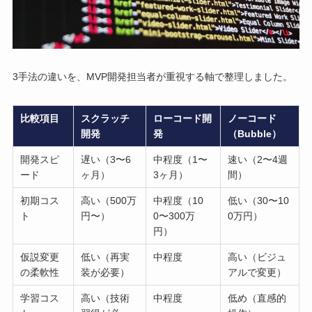
3手法の違いを、MVP開発担当者が重視する軸で整理しました。
比較項目
スクラッチ
ローコード開
ノーコード
開発
発
（Bubble）
開発スピ
遅い（3〜6
中程度（1〜
速い（2〜4週
ード
ヶ月）
3ヶ月）
間）
初期コス
高い（500万
中程度（10
低い（30〜10
ト
円〜）
0〜300万
0万円）
円）
仮説変更
低い（再実
中程度
高い（ビジュ
の柔軟性
装が必要）
アルで変更）
学習コス
高い（技術
中程度
低め（直感的