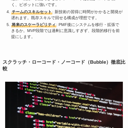
く、ピボットに強いです。
チームのスキルセット
: 新技術の習得に時間がかかると開発が
遅れます。既存スキルで回せる構成が理想です。
将来のスケーラビリティ
: PMF後にシステムを移行・拡張で
きるか。MVP段階では過剰に意識しすぎず、段階的移行を前
提にします。
スクラッチ・ローコード・ノーコード（Bubble）徹底比
較