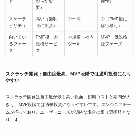
ト
習得が必
操作）
要）
スケーラ
高い（無制
中〜高
中（PMF後に
ビリティ
限に拡張）
移行検討）
向いてい
PMF後・大
中規模・社内
MVP・仮説検
るフェー
規模サービ
ツール
証フェーズ
ズ
ス
スクラッチ開発：自由度最高、MVP段階では過剰投資になり
やすい
スクラッチ開発は自由度が最も高い反面、初期コストと期間が大
きく、MVP段階では過剰投資になりやすいです。エンジニアチー
ムが揃っており、ユーザーニーズが明確な場合に限り選択肢とな
ります。