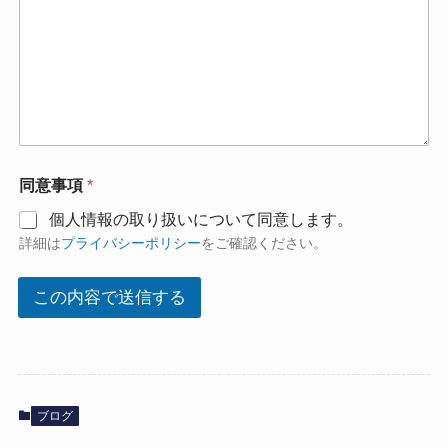
お
同意事項
*
問
い
個人情報の取り扱いについて同意します。
合
詳細は
プライバシーポリシー
をご確認ください。
わ
せ
内
この内容で送信する
容
*
*
ブログ