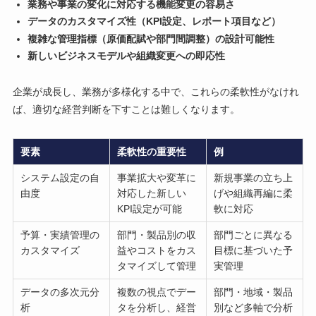
業務や事業の変化に対応する機能変更の容易さ
データのカスタマイズ性（KPI設定、レポート項目など）
複雑な管理指標（原価配賦や部門間調整）の設計可能性
新しいビジネスモデルや組織変更への即応性
企業が成長し、業務が多様化する中で、これらの柔軟性がなけれ
ば、適切な経営判断を下すことは難しくなります。
要素
柔軟性の重要性
例
システム設定の自
事業拡大や変革に
新規事業の立ち上
由度
対応した新しい
げや組織再編に柔
KPI設定が可能
軟に対応
予算・実績管理の
部門・製品別の収
部門ごとに異なる
カスタマイズ
益やコストをカス
目標に基づいた予
タマイズして管理
実管理
データの多次元分
複数の視点でデー
部門・地域・製品
析
タを分析し、経営
別など多軸で分析