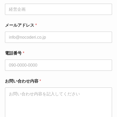
*
メールアドレス
*
メ
ー
ル
ア
ド
レ
電話番号
*
ス
*
お問い合わせ内容
*