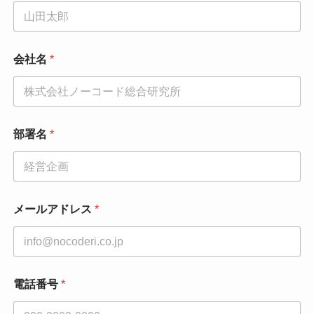
会社名
*
部署名
*
会
メールアドレス
*
社
名
電
話
番
号
電話番号
*
メ
ー