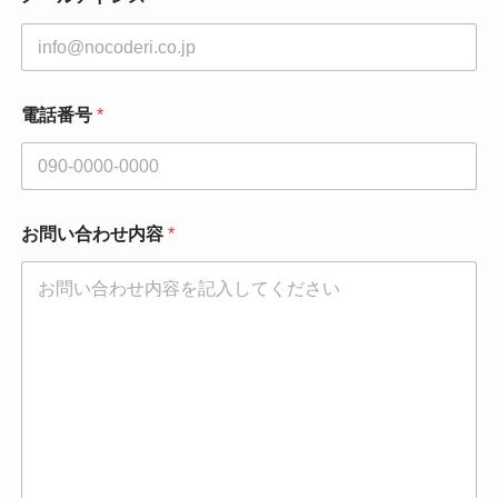
ー
ル
ア
ド
レ
ス
電話番号
*
*
同
意
事
項
お問い合わせ内容
*