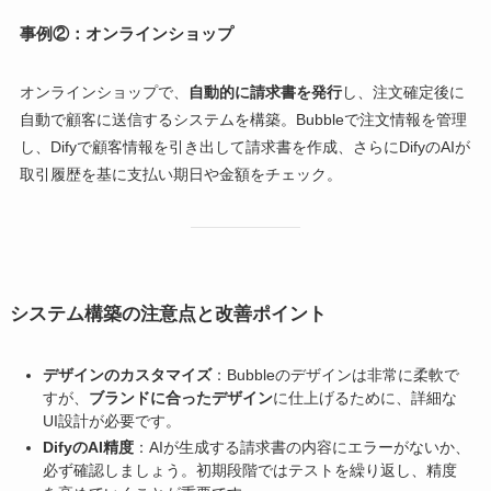
事例②：オンラインショップ
オンラインショップで、
自動的に請求書を発行
し、注文確定後に
自動で顧客に送信するシステムを構築。Bubbleで注文情報を管理
し、Difyで顧客情報を引き出して請求書を作成、さらにDifyのAIが
取引履歴を基に支払い期日や金額をチェック。
システム構築の注意点と改善ポイント
デザインのカスタマイズ
：Bubbleのデザインは非常に柔軟で
すが、
ブランドに合ったデザイン
に仕上げるために、詳細な
UI設計が必要です。
DifyのAI精度
：AIが生成する請求書の内容にエラーがないか、
必ず確認しましょう。初期段階ではテストを繰り返し、精度