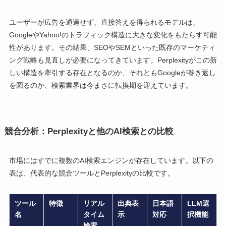
ユーザーが広告を通過せず、直接答えを得られるモデルは、
GoogleやYahoo!のトラフィック構造に大きな変化をもたらす可能
性があります。その結果、SEOやSEMといった既存のマーケティ
ング戦略も見直しが必要になってきています。Perplexityがこの新
しい構造を牽引する存在となるのか、それともGoogleが巻き返し
を図るのか、検索業界は今まさに転換期を迎えています。
競合分析：Perplexityと他のAI検索との比較
市場にはすでに複数のAI検索エンジンが存在しています。以下の
表は、代表的な競合ツールとPerplexityの比較です。
ツール
特徴
リアル
出典表
日本語
LLM選
名
タイム
示
対応
択機能
検索