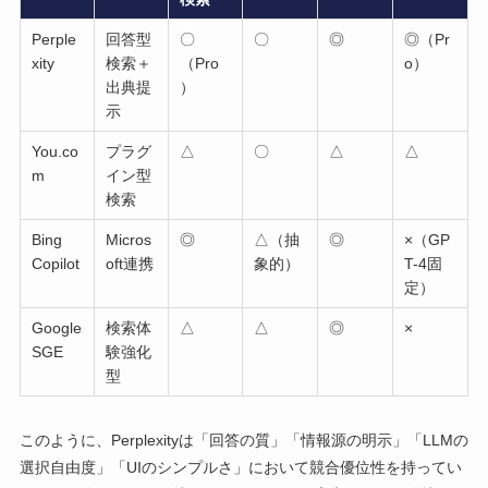
Perple
回答型
〇
〇
◎
◎（Pr
xity
検索＋
（Pro
o）
出典提
）
示
You.co
プラグ
△
〇
△
△
m
イン型
検索
Bing
Micros
◎
△（抽
◎
×（GP
Copilot
oft連携
象的）
T-4固
定）
Google
検索体
△
△
◎
×
SGE
験強化
型
このように、Perplexityは「回答の質」「情報源の明示」「LLMの
選択自由度」「UIのシンプルさ」において競合優位性を持ってい