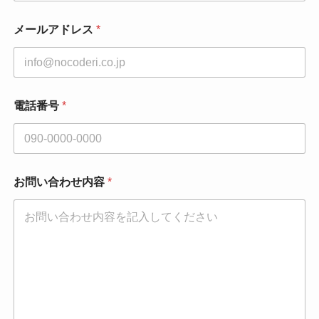
同
メールアドレス
*
意
事
項
*
部
署
電話番号
*
名
お問い合わせ内容
*