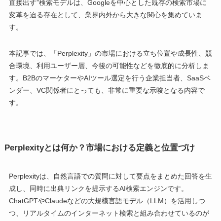
直接出す”検索モデルは、Googleを中心とした既存の検索市場に
変革を迫る存在として、業界内外から大きな関心を集めていま
す。
本記事では、「Perplexity」の市場における立ち位置や成長性、競
合環境、利用ユーザー層、今後の可能性などを徹底的に分析しま
す。B2BのマーケターやAIツール選定を行う企業担当者、SaaSベ
ンダー、VC関係者にとっても、非常に重要な示唆となる内容で
す。
Perplexityとは何か？市場における定義と位置づけ
Perplexityは、自然言語での質問に対して要点をまとめた回答を生
成し、同時に出典リンクを提示するAI検索エンジンです。
ChatGPTやClaudeなどの大規模言語モデル（LLM）を活用しつ
つ、リアルタイムのインターネット検索と組み合わせているのが