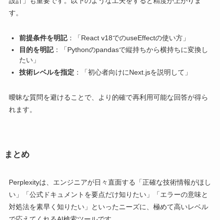
設計」も重要です。以下のような工夫をすると精度が上がりま
す。
前提条件を明記
：「React v18でのuseEffectの使い方」
目的を明記
：「Pythonのpandasで縦持ちから横持ちに変換し
たい」
技術レベルを指定
：「初心者向けにNext.jsを説明して」
曖昧な質問を避けることで、より的確で再利用可能な回答が得ら
れます。
まとめ
Perplexityは、エンジニアが日々直面する「正確な技術情報がほし
い」「公式ドキュメントを要点だけ知りたい」「エラーの意味と
対処法を素早く知りたい」といったニーズに、極めて高いレベル
で応えてくれるAI検索ツールです。