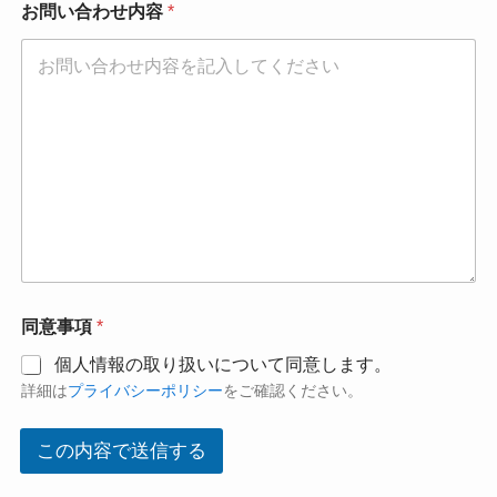
お問い合わせ内容
*
電
同意事項
*
話
番
個人情報の取り扱いについて同意します。
号
詳細は
プライバシーポリシー
をご確認ください。
電
話
番
この内容で送信する
号
電