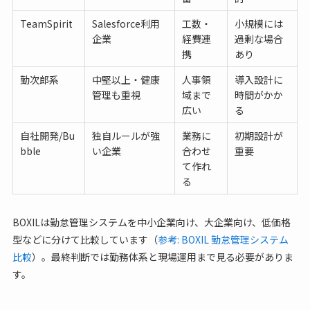
TeamSpirit
Salesforce利用
工数・
小規模には
企業
経費連
過剰な場合
携
あり
勤次郎系
中堅以上・健康
人事領
導入設計に
管理も重視
域まで
時間がかか
広い
る
自社開発/Bu
独自ルールが強
業務に
初期設計が
bble
い企業
合わせ
重要
て作れ
る
BOXILは勤怠管理システムを中小企業向け、大企業向け、低価格
型などに分けて比較しています（
参考: BOXIL 勤怠管理システム
比較
）。最終判断では勤務体系と現場運用まで見る必要がありま
す。