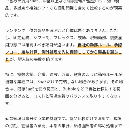
で含めた汎用SaaS、中堅以上なら権限管理や監査ログに強い製
品、多拠点や複雑シフトなら個別開発も含めて比較するのが現実
的です。
ランキング上位の製品を選ぶこと自体は悪くありません。ただ
し、固定勤務、シフト制、フレックス、夜勤、現場勤務、複数雇
用形態では確認すべき項目が違います。
自社の勤務ルール、承認
フロー、給与計算、例外処理を先に棚卸ししてから製品を選ぶこ
と
が、導入後の失敗を防ぎます。
特に、複数店舗、介護、建設、派遣、飲食のように勤務ルールが
複雑な業種では、SaaSだけで完結しない場合があります。その場
合は、既存SaaSを使う範囲と、Bubbleなどで自社仕様にする範
囲を分けると、コストと現場定着のバランスを取りやすくなりま
す。
勤怠管理は毎日使う業務基盤です。製品比較だけで決めず、現場
の打刻、管理者の承認、本部の集計、給与担当者の締め処理まで