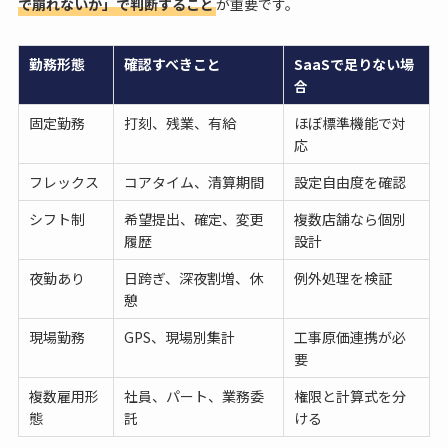
で崩れないか」で判断すること
が重要です。
勤務形態
確認すべきこと
SaaSで足りない場
合
固定勤務
打刻、残業、有給
ほぼ標準機能で対
応
フレックス
コアタイム、清算期間
設定自由度を確認
シフト制
希望提出、確定、変更
複数店舗なら個別
履歴
設計
夜勤あり
日跨ぎ、深夜割増、休
例外処理を検証
憩
現場勤務
GPS、現場別集計
工事原価連携が必
要
複数雇用形
社員、パート、業務委
権限と計算式を分
態
託
ける