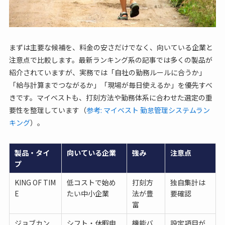
まずは主要な候補を、料金の安さだけでなく、向いている企業と
注意点で比較します。最新ランキング系の記事では多くの製品が
紹介されていますが、実務では「自社の勤務ルールに合うか」
「給与計算までつながるか」「現場が毎日使えるか」を優先すべ
きです。マイベストも、打刻方法や勤務体系に合わせた選定の重
要性を整理しています（
参考: マイベスト 勤怠管理システムラン
キング
）。
製品・タイ
向いている企業
強み
注意点
プ
KING OF TIM
低コストで始め
打刻方
独自集計は
E
たい中小企業
法が豊
要確認
富
ジョブカン
シフト・休暇申
機能バ
設定項目が