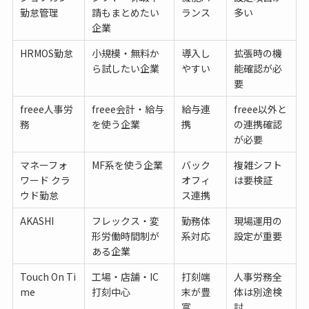
勤怠管理
請もまとめたい
ランス
多い
企業
HRMOS勤怠
小規模・無料か
導入し
拡張時の機
ら試したい企業
やすい
能確認が必
要
freee人事労
freee会計・給与
給与連
freee以外と
務
を使う企業
携
の連携確認
が必要
マネーフォ
MF系を使う企業
バック
複雑シフト
ワード クラ
オフィ
は要検証
ウド勤怠
ス連携
AKASHI
フレックス・変
勤務体
現場運用の
形労働時間制が
系対応
設定が重要
ある企業
Touch On Ti
工場・店舗・IC
打刻端
人事労務全
me
打刻中心
末が豊
体は別途検
富
討