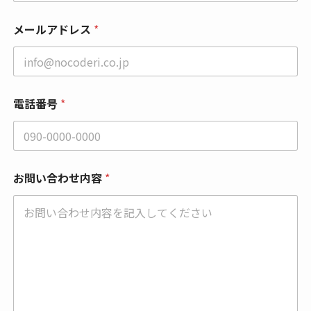
メールアドレス
*
同
電話番号
*
意
事
項
お
名
前
お問い合わせ内容
*
会
社
名