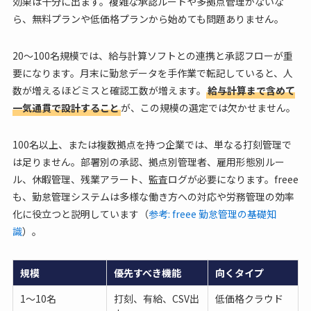
効果は十分に出ます。複雑な承認ルートや多拠点管理がないな
ら、無料プランや低価格プランから始めても問題ありません。
20〜100名規模では、給与計算ソフトとの連携と承認フローが重
要になります。月末に勤怠データを手作業で転記していると、人
数が増えるほどミスと確認工数が増えます。
給与計算まで含めて
一気通貫で設計すること
が、この規模の選定では欠かせません。
100名以上、または複数拠点を持つ企業では、単なる打刻管理で
は足りません。部署別の承認、拠点別管理者、雇用形態別ルー
ル、休暇管理、残業アラート、監査ログが必要になります。freee
も、勤怠管理システムは多様な働き方への対応や労務管理の効率
化に役立つと説明しています（
参考: freee 勤怠管理の基礎知
識
）。
規模
優先すべき機能
向くタイプ
1〜10名
打刻、有給、CSV出
低価格クラウド