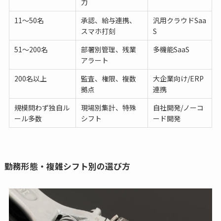
力
11〜50名
承認、給与連携、
汎用クラウドSaa
スマホ打刻
S
51〜200名
部署別管理、残業
多機能SaaS
アラート
200名以上
監査、権限、複数
大企業向け/ERP
拠点
連携
規模問わず独自ル
現場別集計、特殊
自社開発/ノーコ
ール多数
シフト
ード開発
勤務形態・複雑シフト別の選び方