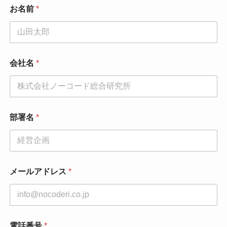
電
お名前
*
話
番
号
お
名
前
会社名
*
お
問
い
合
わ
せ
部署名
*
内
容
メールアドレス
*
電話番号
*