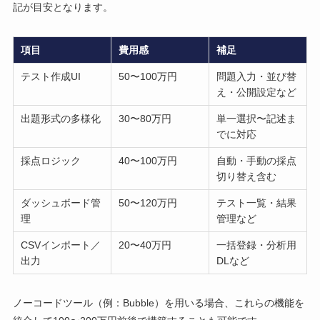
記が目安となります。
項目
費用感
補足
テスト作成UI
50〜100万円
問題入力・並び替
え・公開設定など
出題形式の多様化
30〜80万円
単一選択〜記述ま
でに対応
採点ロジック
40〜100万円
自動・手動の採点
切り替え含む
ダッシュボード管
50〜120万円
テスト一覧・結果
理
管理など
CSVインポート／
20〜40万円
一括登録・分析用
出力
DLなど
ノーコードツール（例：Bubble）を用いる場合、これらの機能を