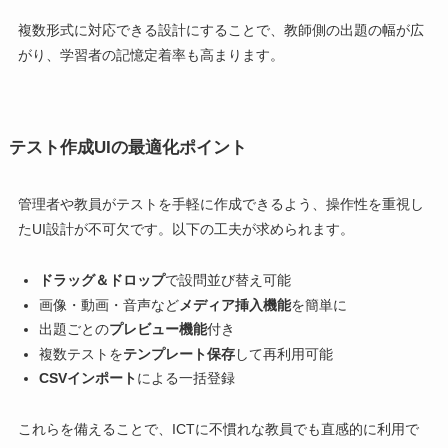
複数形式に対応できる設計にすることで、教師側の出題の幅が広
がり、学習者の記憶定着率も高まります。
テスト作成UIの最適化ポイント
管理者や教員がテストを手軽に作成できるよう、操作性を重視し
たUI設計が不可欠です。以下の工夫が求められます。
ドラッグ＆ドロップ
で設問並び替え可能
画像・動画・音声など
メディア挿入機能
を簡単に
出題ごとの
プレビュー機能
付き
複数テストを
テンプレート保存
して再利用可能
CSVインポート
による一括登録
これらを備えることで、ICTに不慣れな教員でも直感的に利用で