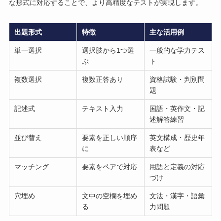
な形式に対応することで、より高精度なテストが実現します。
出題形式
特徴
主な活用例
単一選択
選択肢から1つ選
一般的な学力テス
ぶ
ト
複数選択
複数正答あり
資格試験・判別問
題
記述式
テキスト入力
国語・英作文・記
述解答練習
並び替え
要素を正しい順序
英文構成・歴史年
に
表など
マッチング
要素をペアで対応
用語と定義の対応
づけ
穴埋め
文中の空欄を埋め
文法・漢字・語彙
る
力問題