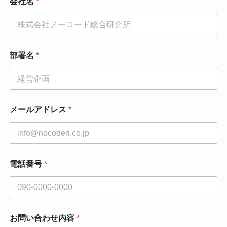
会社名
*
*
電
話
番
号
部署名
*
メールアドレス
*
電話番号
*
お問い合わせ内容
*