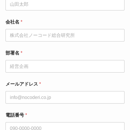
会社名
*
部
部署名
*
署
名
会
社
名
お
メールアドレス
*
名
前
電話番号
*