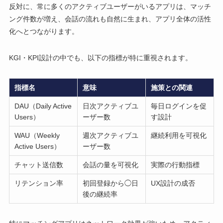
反対に、常に多くのアクティブユーザーがいるアプリは、マッチ
ング件数が増え、会話の流れも自然に生まれ、アプリ全体の活性
化へとつながります。
KGI・KPI設計の中でも、以下の指標が特に重視されます。
指標名
意味
施策との関連
DAU（Daily Active
日次アクティブユ
毎日ログインを促
Users）
ーザー数
す設計
WAU（Weekly
週次アクティブユ
継続利用を可視化
Active Users）
ーザー数
チャット送信数
会話の量を可視化
実際の行動指標
リテンション率
初回登録から◯日
UX設計の成否
後の継続率