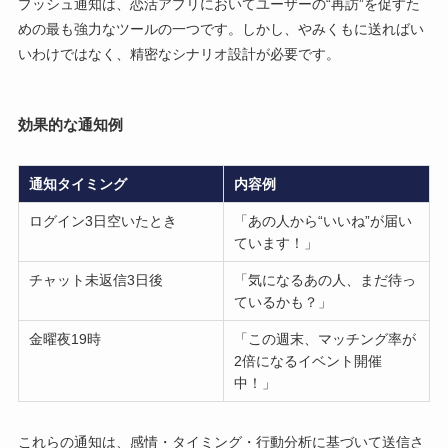
プッシュ通知は、恋活アプリにおいてユーザーの“再訪”を促すた
めの最も強力なツールの一つです。しかし、やみくもに送ればい
いわけではなく、精密なシナリオ設計が必要です。
効果的な通知例
通知タイミング
内容例
ログイン3日空いたとき
「あの人から“いいね”が届い
ています！」
チャット未返信3日後
「気になるあの人、まだ待っ
ているかも？」
金曜夜19時
「この週末、マッチング率が
2倍になるイベント開催
中！」
これらの通知は、感情・タイミング・行動分析に基づいて送信さ