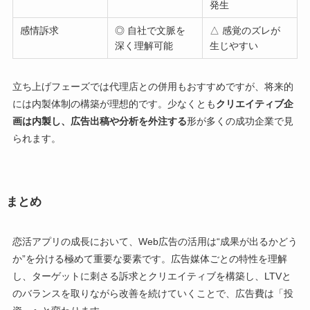
発生
感情訴求
◎ 自社で文脈を
△ 感覚のズレが
深く理解可能
生じやすい
立ち上げフェーズでは代理店との併用もおすすめですが、将来的
には内製体制の構築が理想的です。少なくとも
クリエイティブ企
画は内製し、広告出稿や分析を外注する
形が多くの成功企業で見
られます。
まとめ
恋活アプリの成長において、Web広告の活用は“成果が出るかどう
か”を分ける極めて重要な要素です。広告媒体ごとの特性を理解
し、ターゲットに刺さる訴求とクリエイティブを構築し、LTVと
のバランスを取りながら改善を続けていくことで、広告費は「投