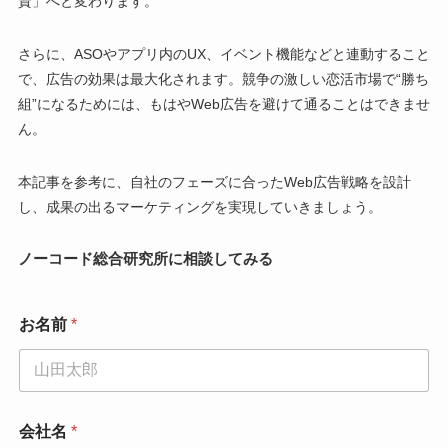
資」へと変わります。
さらに、ASOやアプリ内のUX、イベント機能などと連動すること
で、広告の効果は最大化されます。競争の激しい恋活市場で“勝ち
組”になるためには、もはやWeb広告を避けて通ることはできませ
ん。
本記事を参考に、自社のフェーズに合ったWeb広告戦略を設計
し、成果の出るマーケティングを実現していきましょう。
ノーコード総合研究所に相談してみる
お
お名前
*
問
い
合
わ
せ
内
会社名
*
容