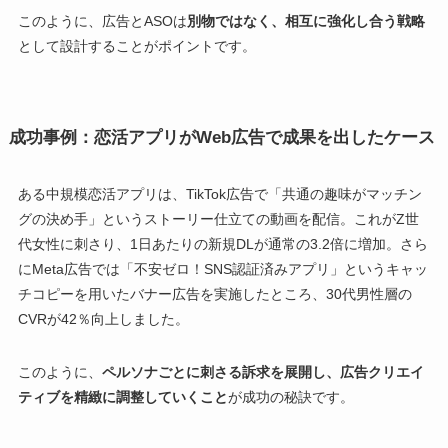
このように、広告とASOは
別物ではなく、相互に強化し合う戦略
として設計することがポイントです。
成功事例：恋活アプリがWeb広告で成果を出したケース
ある中規模恋活アプリは、TikTok広告で「共通の趣味がマッチン
グの決め手」というストーリー仕立ての動画を配信。これがZ世
代女性に刺さり、1日あたりの新規DLが通常の3.2倍に増加。さら
にMeta広告では「不安ゼロ！SNS認証済みアプリ」というキャッ
チコピーを用いたバナー広告を実施したところ、30代男性層の
CVRが42％向上しました。
このように、
ペルソナごとに刺さる訴求を展開し、広告クリエイ
ティブを精緻に調整していくこと
が成功の秘訣です。