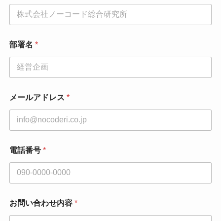
同
意
事
項
メ
部署名
*
ー
ル
ア
ド
レ
メールアドレス
*
ス
電話番号
*
お問い合わせ内容
*