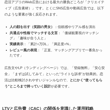
恋活アプリのWeb広告における最大の勝負どころが「クリエイテ
ィブ（広告素材）」です。とくにSNS広告や動画広告では、以下
のような要素が強く反応されます。
人の顔を出す（笑顔の男女）
：信頼感やリアル感を演出
共通点や性格でマッチする文言
：「価値観重視のマッチン
グ」「趣味が合う人と」
実績表示
：「累計○万DL」「満足度○%」
レビュー風の表現
：「正直、マッチングアプリで一番良かっ
たです」
広告文やLP（ランディングページ）では、「登録無料」「安心安
全」「まずは試してみて」といった“ライトな訴求”が効果的。恋
活は比較検討されやすいジャンルなので、
とにかく“使ってもら
う”ところまで持っていく設計
が必要です。
LTVと広告費（CAC）の関係を意識した運用戦略