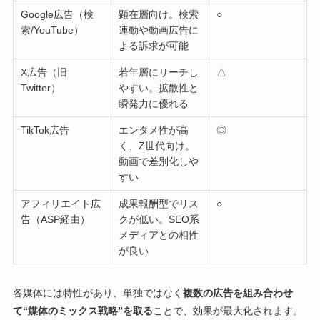
Google広告（検
顕在層向け。検索
○
索/YouTube）
連動や動画広告に
よる訴求が可能
X広告（旧
若年層にリーチし
△
Twitter）
やすい。拡散性と
瞬発力に優れる
TikTok広告
エンタメ性が高
◎
く、Z世代向け。
動画で差別化しや
すい
アフィリエイト広
成果報酬型でリス
○
告（ASP経由）
クが低い。SEO系
メディアとの相性
が良い
各媒体には特性があり、単独ではなく
複数の広告を組み合わせ
て“媒体のミックス戦略”を取る
ことで、効果が最大化されます。