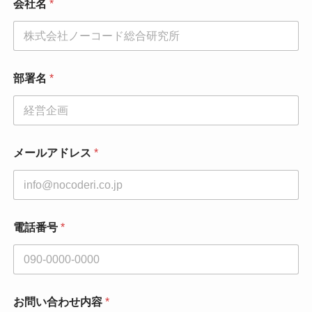
会社名
*
*
部署名
*
会
社
名
会
社
名
メールアドレス
*
電話番号
*
お問い合わせ内容
*