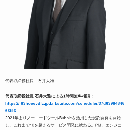
代表取締役社長 石井大雅
代表取締役社長 石井大雅による1時間無料相談：
https://r83hoeevdfz.jp.larksuite.com/scheduler/37d63984846
63f53
2021年よりノーコードツールBubbleを活用した受託開発を開始
し、これまで40を超えるサービス開発に携わる。PM、エンジニ