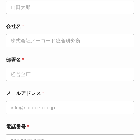
同
会社名
*
意
事
項
*
*
部署名
*
メールアドレス
*
電話番号
*