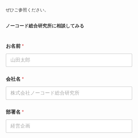
ぜひご参照ください。
ノーコード総合研究所に相談してみる
お名前
*
会社名
*
電
部署名
*
話
番
号
会
社