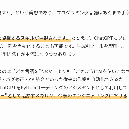
出すか」という発想であり、プログラミング言語はあくまで手
と協働するスキル
が重視されます。
たとえば、ChatGPTにプロ
リの一部を自動化することも可能です。生成AIツールを理解し、
ド型開発」が主流になりつつあります。
なのは「どの言語を学ぶか」よりも「どのようにAIを使いこな
成・バグ修正・API統合といった従来の作業も自動化できるた
tGPTをPythonコーディングのアシスタントとして利用して
ナー”として活かすスキル
が、今後のエンジニアリングにおける