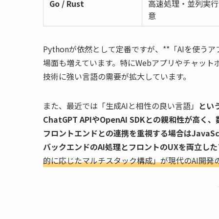
Go / Rust
高速処理・並列実行
意
Pythonが依然として定番ですが、**「AIを使うアプ
場面も増えています。特にWebアプリやチャットボ
技術に強い言語の需要が拡大しています。
また、最近では「生成AIと相性の良い言語」
とい
ChatGPT APIやOpenAI SDKとの親和
フロントエンドとの連携を重視する場合はJavaScr
バックエンドのAI処理とフロントのUXを両立し
的に応じたマルチスタック構成」が現代のAI開発