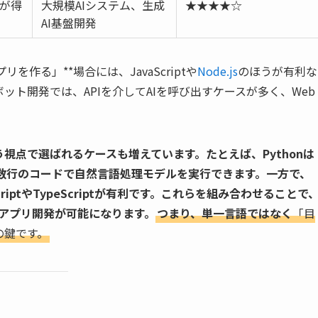
が得
大規模AIシステム、生成
★★★★☆
AI基盤開発
リを作る」**場合には、JavaScriptや
Node.js
のほうが有利な
ット開発では、APIを介してAIを呼び出すケースが多く、Web
う視点で選ばれるケースも増えています。たとえば、Pythonは
性が高く、数行のコードで自然言語処理モデルを実行できます。一方で、
iptやTypeScriptが有利です。これらを組み合わせることで
たアプリ開発が可能になります。
つまり、単一言語ではなく
「目
の鍵です。