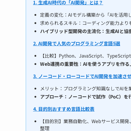
1. 生成AI時代の「AI開発」とは？
定義の変化：AIモデル構築から「AIを活
求められるスキル：コーディング能力よりも
ハイブリッド型開発の主流化：生成AIと協
2. AI開発で人気のプログラミング言語5選
【比較】Python、JavaScript、TypeScri
Web連携の重要性：AIを使うアプリを作る上でJ
3. ノーコード・ローコードでAI開発を加速さ
メリット：プログラミング知識なしでAIを
アプローチ：ノーコードで試作（PoC）
4. 目的別おすすめ言語比較表
【目的別】業務自動化、Webサービス開発
整理