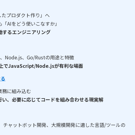
用したプロダクト作り」へ
「AIをどう使いこなすか」
働するエンジニアリング
pt、Node.js、Go/Rustの用途と特徴
avaScript/Node.jsが有利な場面
せる
業務に組み込む
を行い、必要に応じてコードを組み合わせる現実解
、チャットボット開発、大規模開発に適した言語/ツールの