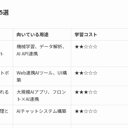
5選
向いている用途
学習コスト
機械学習、データ解析、
★★☆☆☆
t-
AI API連携
ットボ
Web連携AIツール、UI構
★★☆☆☆
築
れる
大規模AIアプリ、フロン
★★★☆☆
ト×AI連携
理と
AIチャットシステム構築
★★☆☆☆