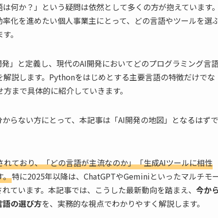
語は何か？」という疑問は依然として多くの方が抱えています
効率化を進めたい個人事業主にとって、どの言語やツールを選
ます。
開発」と定義し、現代のAI開発においてどのプログラミング言
解説します。Pythonをはじめとする主要言語の特徴だけでな
せ方まで具体的に紹介していきます。
分からない方にとって、本記事は「AI開発の地図」となるはず
されており、「どの言語が主流なのか」「生成AIツールに相性
す。
特に2025年以降は、ChatGPTやGeminiといったマルチモ
されています。本記事では、こうした最新動向を踏まえ、
今か
言語の選び方
を、実務的な視点でわかりやすく解説します。