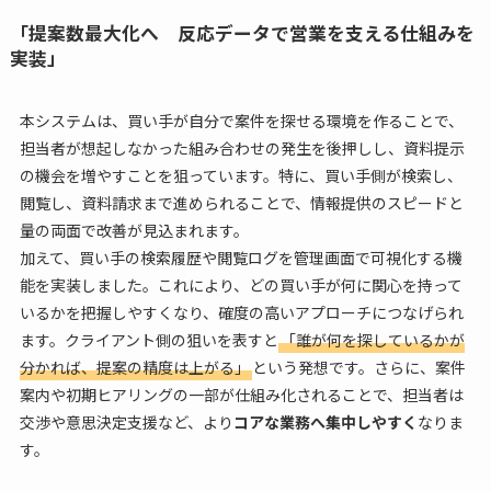
「提案数最大化へ 反応データで営業を支える仕組みを
実装」
本システムは、買い手が自分で案件を探せる環境を作ることで、
担当者が想起しなかった組み合わせの発生を後押しし、資料提示
の機会を増やすことを狙っています。特に、買い手側が検索し、
閲覧し、資料請求まで進められることで、情報提供のスピードと
量の両面で改善が見込まれます。
加えて、買い手の検索履歴や閲覧ログを管理画面で可視化する機
能を実装しました。これにより、どの買い手が何に関心を持って
いるかを把握しやすくなり、確度の高いアプローチにつなげられ
ます。クライアント側の狙いを表すと
「誰が何を探しているかが
分かれば、提案の精度は上がる」
という発想です。さらに、案件
案内や初期ヒアリングの一部が仕組み化されることで、担当者は
交渉や意思決定支援など、より
コアな業務へ集中しやすく
なりま
す。