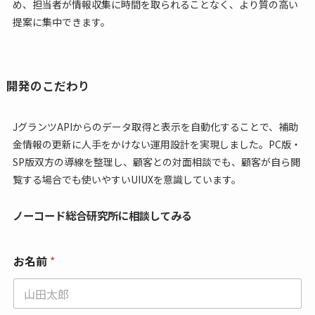
め、担当者が情報収集に時間を取られることなく、より質の高い
提案に集中できます。
開発のこだわり
JグランツAPIからのデータ取得と表示を自動化することで、補助
金情報の更新に人手をかけない運用設計を実現しました。PC版・
SP版双方の導線を整理し、顧客との対面相談でも、顧客が自ら閲
覧する場合でも使いやすいUIUXを意識しています。
ノーコード総合研究所に相談してみる
*
お名前
*
お
名
前
*