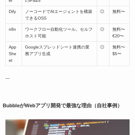
er
のiPaaS
Dify
ノーコードでAIエージェントを構築
◎
無料〜
できるOSS
n8n
ワークフロー自動化ツール。セルフ
◎
無料〜
ホスト可能
€20〜
App
Googleスプレッドシート連携の業
◎
無料〜
She
務アプリ生成
$5〜
et
—
BubbleがWebアプリ開発で最強な理由（自社事例）