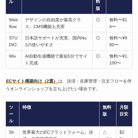
ル
料
版
Web
デザインの自由度が最高クラ
◎
無料〜$1
flow
ス。CMS機能も充実
4〜
STU
日本語サポートが充実。国内No.
◎
無料〜¥9
DIO
1の使いやすさ
80〜
Wix
AI自動生成機能で最短5分でサイ
◎
無料〜¥1,
ト完成
100〜
ECサイト構築向け（2選）
は、決済・在庫管理・注文フローを伴
うオンラインショップを立ち上げたい場合です。
ツ
特徴
無料
月額
ー
版
目安
ル
Sh
世界最大のECプラットフォーム。決
△
$2