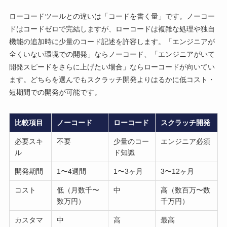
ローコードツールとの違いは「コードを書く量」です。ノーコー
ドはコードゼロで完結しますが、ローコードは複雑な処理や独自
機能の追加時に少量のコード記述を許容します。「エンジニアが
全くいない環境での開発」ならノーコード、「エンジニアがいて
開発スピードをさらに上げたい場合」ならローコードが向いてい
ます。どちらを選んでもスクラッチ開発よりはるかに低コスト・
短期間での開発が可能です。
比較項目
ノーコード
ローコード
スクラッチ開発
必要スキ
不要
少量のコー
エンジニア必須
ル
ド知識
開発期間
1〜4週間
1〜3ヶ月
3〜12ヶ月
コスト
低（月数千〜
中
高（数百万〜数
数万円）
千万円）
カスタマ
中
高
最高