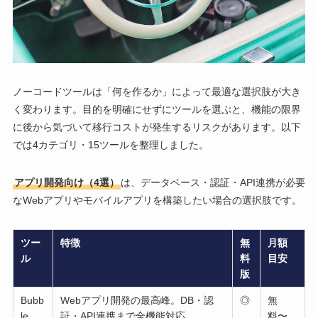
ノーコードツールは「何を作るか」によって最適な選択肢が大き
く変わります。目的を明確にせずにツールを選ぶと、機能の限界
に後から気づいて移行コストが発生するリスクがあります。以下
では4カテゴリ・15ツールを整理しました。
アプリ開発向け（4選）
は、データベース・認証・API連携が必要
なWebアプリやモバイルアプリを構築したい場合の選択肢です。
ツー
特徴
無
月額
ル
料
目安
版
Bubb
Webアプリ開発の最高峰。DB・認
◎
無
le
証・API連携まで全機能対応
料〜