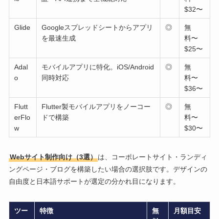
$32〜
Glide
Googleスプレッドシートからアプリ
◎
無
を最速生成
料〜
$25〜
Adal
モバイルアプリに特化。iOS/Android
◎
無
o
同時対応
料〜
$36〜
Flutt
Flutter製モバイルアプリをノーコー
◎
無
erFlo
ドで構築
料〜
w
$30〜
Webサイト制作向け（3選）
は、コーポレートサイト・ランディ
ングページ・ブログを構築したい場合の選択肢です。デザインの
自由度と日本語サポートが選定の分かれ目になります。
ツー
特徴
無
月額目安