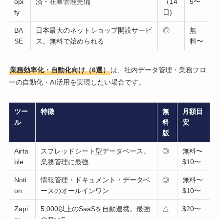
opi
済・在庫管理完備
（14
5〜
fy
日)
BA
日本最大のネットショップ開設サービ
◎
無
SE
ス。無料で始められる
料〜
業務効率化・自動化向け（6選）
は、社内データ管理・業務フロ
ーの自動化・AI活用を実現したい場合です。
ツー
特徴
無
月額目
ル
料
安
版
Airta
スプレッドシート型データベース。
◎
無料〜
ble
業務管理に最強
$10〜
Noti
情報管理・ドキュメント・データベ
◎
無料〜
on
ースのオールインワン
$10〜
Zapi
5,000以上のSaaSを自動連携。最強
△
$20〜