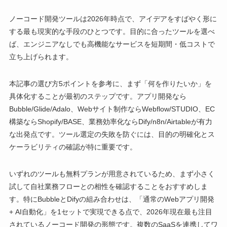
ノーコード開発ツールは2026年時点で、アイデアをすばやく形に
する最も現実的な手段のひとつです。目的に合ったツールを選べ
ば、エンジニアなしでも高機能なサービスを短期間・低コストで
立ち上げられます。
本記事の選び方5ポイントを参考に、まず「何を作りたいか」を
具体化することが最初のステップです。アプリ開発なら
Bubble/Glide/Adalo、Webサイト制作ならWebflow/STUDIO、EC
構築ならShopify/BASE、業務効率化ならDify/n8n/Airtableが有力
な出発点です。ツール選定の失敗を防ぐには、目的の明確化とス
ケーラビリティの確認が特に重要です。
いずれのツールも無料プランが用意されているため、まず小さく
試して自社業務フローとの相性を確認することをおすすめしま
す。特にBubbleとDifyの組み合わせは、「通常のWebアプリ開発
+ AI自動化」を1セットで実現できる点で、2026年現在最も注目
されているノーコード開発の形態です。複数のSaaSを連携してワ