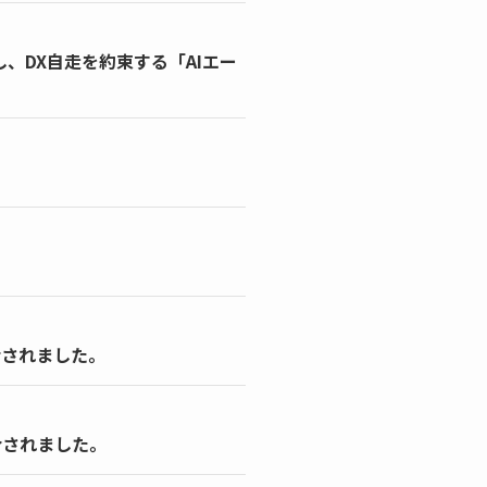
、DX自走を約束する「AIエー
介されました。
介されました。