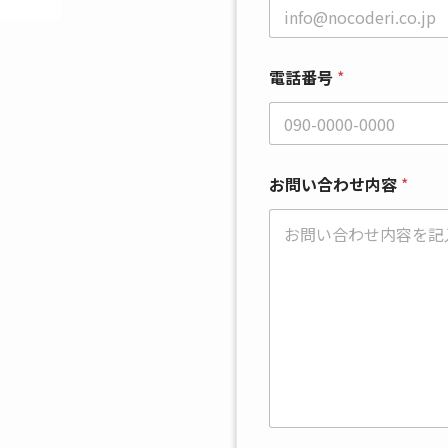
電話番号
*
*
お問い合わせ内容
*
お
問
い
合
わ
せ
内
容
会
社
名