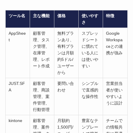
ツール名
主な機能
価格
使いやす
特徴
さ
AppShee
顧客管
無料プラ
スプレッ
Google
t
理、タス
ンあり、
ドシート
Workspa
ク管理、
有料プラ
に慣れて
ceとの連
在庫管
ンは月額
いる人に
携が強み
理、レポ
約5ドル/
は使いや
ート作成
ユーザー
すい
から
JUST.SF
顧客管
要問い合
シンプル
営業担当
A
理、商談
わせ
で直感的
者が使い
管理、案
な操作性
やすいよ
件管理、
うに設計
行動管理
kintone
顧客管
月額約
豊富なテ
チームで
理、案件
1,500円/
ンプレー
の情報共