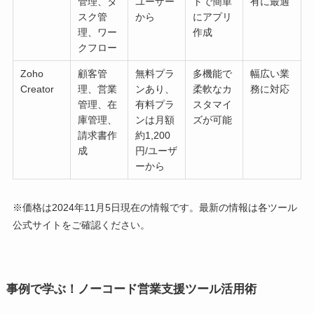
管理、タ
ユーザー
トで簡単
有に最適
スク管
から
にアプリ
理、ワー
作成
クフロー
Zoho
顧客管
無料プラ
多機能で
幅広い業
Creator
理、営業
ンあり、
柔軟なカ
務に対応
管理、在
有料プラ
スタマイ
庫管理、
ンは月額
ズが可能
請求書作
約1,200
成
円/ユーザ
ーから
※価格は2024年11月5日現在の情報です。最新の情報は各ツール
公式サイトをご確認ください。
事例で学ぶ！ノーコード営業支援ツール活用術