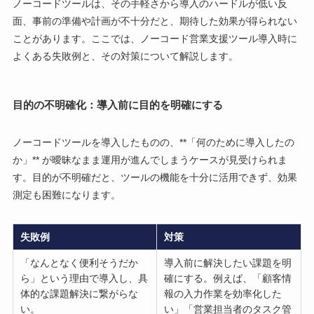
ノーコードツールは、その手軽さから導入のハードルが低い反
面、事前の準備や計画が不十分だと、期待した効果が得られない
ことがあります。ここでは、ノーコード営業支援ツール導入時に
よくある失敗例と、その対策について解説します。
目的の不明確化：導入前に目的を明確にする
ノーコードツールを導入したものの、**「何のために導入したの
か」** が曖昧なまま運用が進んでしまうケースが見受けられま
す。目的が不明確だと、ツールの機能を十分に活用できず、効果
測定も困難になります。
失敗例
対策
「なんとなく便利そうだか
導入前に解決したい課題を明
ら」という理由で導入し、具
確にする。例えば、「顧客情
体的な課題解決に繋がらな
報の入力作業を効率化した
い。
い」「営業担当者のタスク管