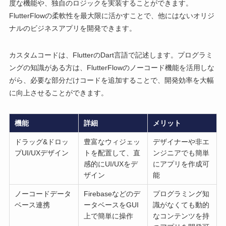
度な機能や、独自のロジックを実装することができます。
FlutterFlowの柔軟性を最大限に活かすことで、他にはないオリジ
ナルのビジネスアプリを開発できます。
カスタムコードは、FlutterのDart言語で記述します。プログラミ
ングの知識がある方は、FlutterFlowのノーコード機能を活用しな
がら、必要な部分だけコードを追加することで、開発効率を大幅
に向上させることができます。
機能
詳細
メリット
ドラッグ&ドロッ
豊富なウィジェッ
デザイナーや非エ
プUI/UXデザイン
トを配置して、直
ンジニアでも簡単
感的にUI/UXをデ
にアプリを作成可
ザイン
能
ノーコードデータ
Firebaseなどのデ
プログラミング知
ベース連携
ータベースをGUI
識がなくても動的
上で簡単に操作
なコンテンツを持