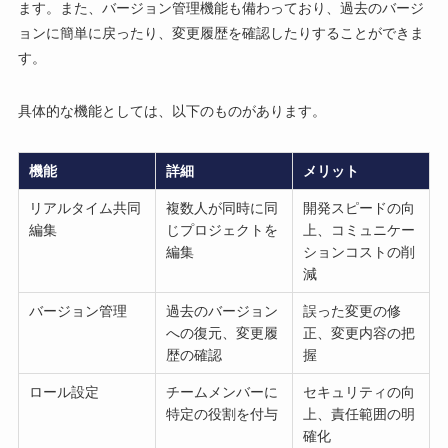
ます。また、バージョン管理機能も備わっており、過去のバージ
ョンに簡単に戻ったり、変更履歴を確認したりすることができま
す。
具体的な機能としては、以下のものがあります。
機能
詳細
メリット
リアルタイム共同
複数人が同時に同
開発スピードの向
編集
じプロジェクトを
上、コミュニケー
編集
ションコストの削
減
バージョン管理
過去のバージョン
誤った変更の修
への復元、変更履
正、変更内容の把
歴の確認
握
ロール設定
チームメンバーに
セキュリティの向
特定の役割を付与
上、責任範囲の明
確化