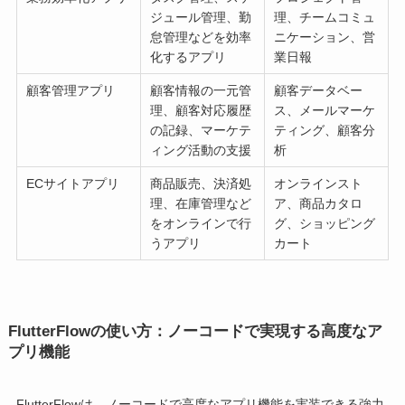
ジュール管理、勤
理、チームコミュ
怠管理などを効率
ニケーション、営
化するアプリ
業日報
顧客管理アプリ
顧客情報の一元管
顧客データベー
理、顧客対応履歴
ス、メールマーケ
の記録、マーケテ
ティング、顧客分
ィング活動の支援
析
ECサイトアプリ
商品販売、決済処
オンラインスト
理、在庫管理など
ア、商品カタロ
をオンラインで行
グ、ショッピング
うアプリ
カート
FlutterFlowの使い方：ノーコードで実現する高度なア
プリ機能
FlutterFlowは、ノーコードで高度なアプリ機能を実装できる強力