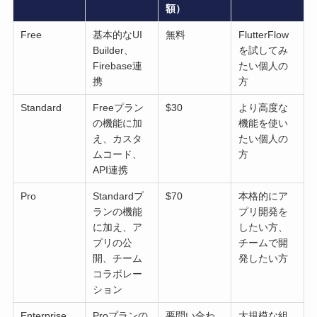
額）
Free
基本的なUI
無料
FlutterFlow
Builder、
を試してみ
Firebase連
たい個人の
携
方
Standard
Freeプラン
$30
より高度な
の機能に加
機能を使い
え、カスタ
たい個人の
ムコード、
方
API連携
Pro
Standardプ
$70
本格的にア
ランの機能
プリ開発を
に加え、ア
したい方、
プリの公
チームで開
開、チーム
発したい方
コラボレー
ション
Enterprise
Proプランの
要問い合わ
大規模な組