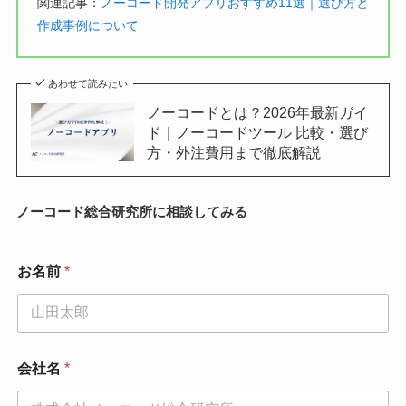
関連記事：
ノーコード開発アプリおすすめ11選｜選び方と
作成事例について
あわせて読みたい
ノーコードとは？2026年最新ガイ
ド｜ノーコードツール 比較・選び
方・外注費用まで徹底解説
ノーコード総合研究所に相談してみる
部
お名前
*
署
名
*
*
会社名
*