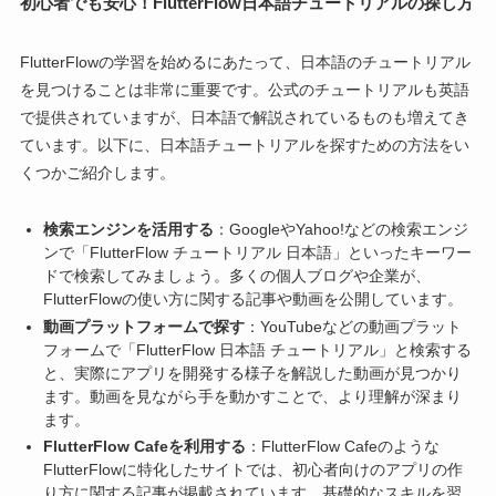
初心者でも安心！FlutterFlow日本語チュートリアルの探し方
FlutterFlowの学習を始めるにあたって、日本語のチュートリアル
を見つけることは非常に重要です。公式のチュートリアルも英語
で提供されていますが、日本語で解説されているものも増えてき
ています。以下に、日本語チュートリアルを探すための方法をい
くつかご紹介します。
検索エンジンを活用する
：GoogleやYahoo!などの検索エンジ
ンで「FlutterFlow チュートリアル 日本語」といったキーワー
ドで検索してみましょう。多くの個人ブログや企業が、
FlutterFlowの使い方に関する記事や動画を公開しています。
動画プラットフォームで探す
：YouTubeなどの動画プラット
フォームで「FlutterFlow 日本語 チュートリアル」と検索する
と、実際にアプリを開発する様子を解説した動画が見つかり
ます。動画を見ながら手を動かすことで、より理解が深まり
ます。
FlutterFlow Cafeを利用する
：FlutterFlow Cafeのような
FlutterFlowに特化したサイトでは、初心者向けのアプリの作
り方に関する記事が掲載されています。基礎的なスキルを習