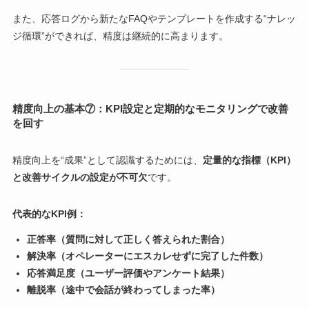
また、応答ログから新たなFAQやテンプレートを作成する“ナレッ
ジ循環”ができれば、精度は継続的に高まります。
精度向上の基本⑦：KPI設定と定期的なモニタリングで改善
を回す
精度向上を“成果”として認識するためには、
定量的な指標（KPI）
と改善サイクルの設定が不可欠
です。
代表的なKPI例：
正答率（質問に対して正しく答えられた割合）
解決率（オペレーターにエスカレせずに完了した件数）
応答満足度（ユーザー評価やアンケート結果）
離脱率（途中で会話が終わってしまった率）