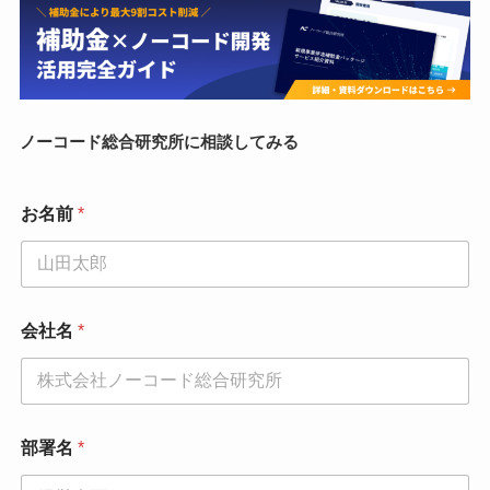
ノーコード総合研究所に相談してみる
部
お名前
*
署
名
*
お
問
い
会社名
*
合
わ
せ
内
容
部署名
*