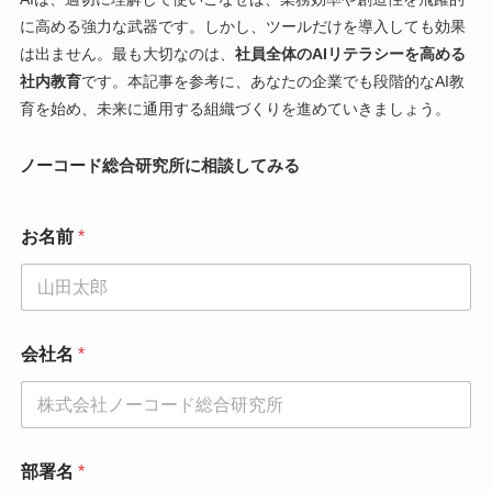
に高める強力な武器です。しかし、ツールだけを導入しても効果
は出ません。最も大切なのは、
社員全体のAIリテラシーを高める
社内教育
です。本記事を参考に、あなたの企業でも段階的なAI教
育を始め、未来に通用する組織づくりを進めていきましょう。
ノーコード総合研究所に相談してみる
お名前
*
*
会社名
*
*
電
話
番
号
部署名
*