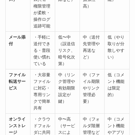
権限管理
高）
が柔軟・
操作ログ
追跡可能
メール添
・手軽に
低〜中
中（送付
低（やり
付
送付でき
（誤送信
先管理や
取りが分
る・普段
リスク、
再送な
散しやす
使い慣れ
暗号化次
ど）
い）
ている
第）
ファイル
・大容量
中（リン
中（ファ
低（コメ
転送サー
ファイル
ク管理や
イル期限
ント機能
ビス
に対応・
有効期限
やリンク
は限定
専用リン
設定が
管理必
的）
クで簡単
鍵）
要）
共有
オンライ
・クラウ
中〜高
中（フォ
中（コメ
ンストレ
ドフォル
（サービ
ルダ階層
ント機能
ージ
ダに共同
スによ
管理など
やアプリ