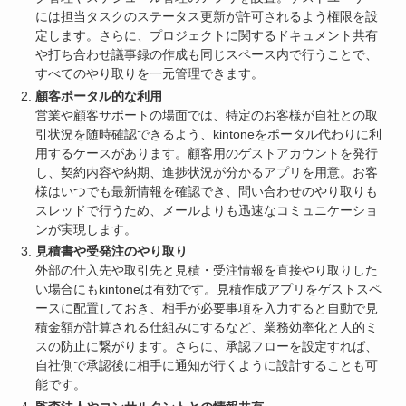
には担当タスクのステータス更新が許可されるよう権限を設
定します。さらに、プロジェクトに関するドキュメント共有
や打ち合わせ議事録の作成も同じスペース内で行うことで、
すべてのやり取りを一元管理できます。
顧客ポータル的な利用
営業や顧客サポートの場面では、特定のお客様が自社との取
引状況を随時確認できるよう、kintoneをポータル代わりに利
用するケースがあります。顧客用のゲストアカウントを発行
し、契約内容や納期、進捗状況が分かるアプリを用意。お客
様はいつでも最新情報を確認でき、問い合わせのやり取りも
スレッドで行うため、メールよりも迅速なコミュニケーショ
ンが実現します。
見積書や受発注のやり取り
外部の仕入先や取引先と見積・受注情報を直接やり取りした
い場合にもkintoneは有効です。見積作成アプリをゲストスペ
ースに配置しておき、相手が必要事項を入力すると自動で見
積金額が計算される仕組みにするなど、業務効率化と人的ミ
スの防止に繋がります。さらに、承認フローを設定すれば、
自社側で承認後に相手に通知が行くように設計することも可
能です。