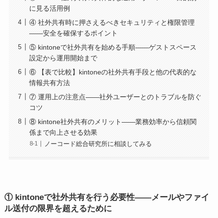
に見る活用例
④ 社外共有時に押さえるべきセキュリティと権限管理
――安全を確保するポイント
⑤ kintoneで社外共有を始める手順――ゲストスペース
設定から運用開始まで
⑥ 【表で比較】kintoneの社外共有手段と他の代表的な
情報共有方法
⑦ 運用上の注意点――社外ユーザーとのトラブルを防ぐ
コツ
⑧ kintone社外共有のメリット――業務効率から信頼関
係まで向上させる効果
ノーコード総合研究所に相談してみる
①
kintoneで社外共有を行う必要性――メールやファイ
ル送付の限界を超えるために