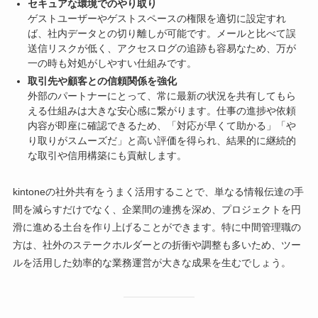
セキュアな環境でのやり取り
ゲストユーザーやゲストスペースの権限を適切に設定すれ
ば、社内データとの切り離しが可能です。メールと比べて誤
送信リスクが低く、アクセスログの追跡も容易なため、万が
一の時も対処がしやすい仕組みです。
取引先や顧客との信頼関係を強化
外部のパートナーにとって、常に最新の状況を共有してもら
える仕組みは大きな安心感に繋がります。仕事の進捗や依頼
内容が即座に確認できるため、「対応が早くて助かる」「や
り取りがスムーズだ」と高い評価を得られ、結果的に継続的
な取引や信用構築にも貢献します。
kintoneの社外共有をうまく活用することで、単なる情報伝達の手
間を減らすだけでなく、企業間の連携を深め、プロジェクトを円
滑に進める土台を作り上げることができます。特に中間管理職の
方は、社外のステークホルダーとの折衝や調整も多いため、ツー
ルを活用した効率的な業務運営が大きな成果を生むでしょう。