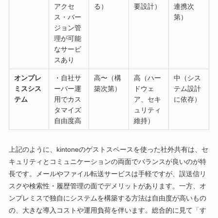
アクセ
る）
要設計）
連携次
ス・バー
第）
ジョン管
理が可能
なサービ
スあり
オンプレ
・自社サ
高〜（構
高（ハー
中（シス
ミスシス
ーバー運
築次第）
ドウェ
テム設計
テム
用でカス
ア、セキ
に依存）
タマイズ
ュリティ
自由度高
維持）
上記のように、kintoneのゲストスペースを使った社外共有は、セ
キュリティとコミュニケーションの両面でバランスが良いのが特
長です。メールやファイル転送サービスは手軽ですが、誤送信リ
スクや検索性・履歴管理の面でデメリットがあります。一方、オ
ンプレミスで独自にシステムを構築する方法は自由度が高いもの
の、大きな導入コストや運用負荷を伴います。総合的に見て「す