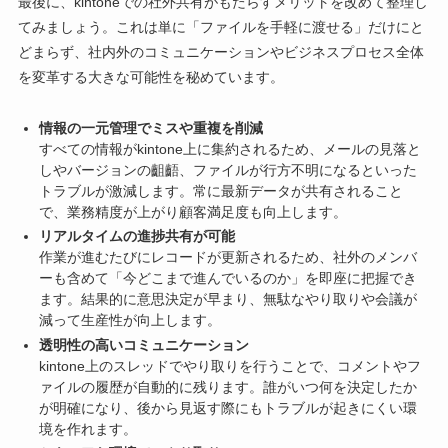
最後に、kintoneでの社外共有がもたらすメリットを改めて整理し
てみましょう。これは単に「ファイルを手軽に渡せる」だけにと
どまらず、社内外のコミュニケーションやビジネスプロセス全体
を変革する大きな可能性を秘めています。
情報の一元管理でミスや重複を削減
すべての情報がkintone上に集約されるため、メールの見落と
しやバージョンの齟齬、ファイルが行方不明になるといった
トラブルが激減します。常に最新データが共有されること
で、業務精度が上がり顧客満足度も向上します。
リアルタイムの進捗共有が可能
作業が進むたびにレコードが更新されるため、社外のメンバ
ーも含めて「今どこまで進んでいるのか」を即座に把握でき
ます。結果的に意思決定が早まり、無駄なやり取りや会議が
減って生産性が向上します。
透明性の高いコミュニケーション
kintone上のスレッドでやり取りを行うことで、コメントやフ
ァイルの履歴が自動的に残ります。誰がいつ何を決定したか
が明確になり、後から見返す際にもトラブルが起きにくい環
境を作れます。