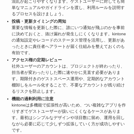
混乱が起こりやすくなります。ゲストユーザーに対しても簡
単なマニュアルやガイドラインを渡し、利用ルールを説明す
るプロセスを設けましょう。
投稿・更新タイミングの周知
重要な情報を更新した際に、誰にいつ通知が飛ぶのかを事前
に決めておくと、抜け漏れが発生しにくくなります。kintone
の通知設定やレコードのステータス管理を活用し、更新があ
ったときに責任者へアラートが届く仕組みを整えておくのも
有効です。
アクセス権の定期レビュー
社外ユーザーのアカウントは、プロジェクトが終わったり、
担当者が変わったりした際に速やかに見直す必要がありま
す。期限付きのゲストスペース運用や、定期的なアカウント
棚卸しをルール化することで、不要なアカウントが残り続け
るリスクを防止します。
機能の過剰利用に注意
kintoneは多機能で拡張性が高いため、つい複雑なアプリを作
りすぎてゲストユーザーが扱いにくくなるケースがありま
す。最初はシンプルなデザインや項目数に留め、運用を回し
ながら必要に応じて少しずつ拡張していく方が成功しやすい
です。