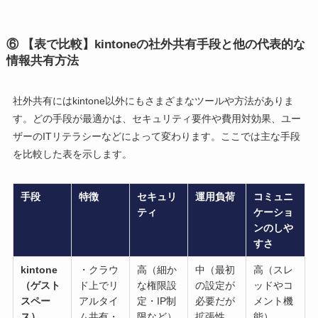
⑥
【表で比較】kintoneの社外共有手段と他の代表的な
情報共有方法
社外共有にはkintone以外にもさまざまなツールや方法がありま
す。どの手段が最適かは、セキュリティ要件や費用対効果、ユー
ザーのITリテラシーなどによって変わります。ここでは主な手段
を比較した表を示します。
手段
特徴
セキュリ
運用負荷
コミュニ
ティ
ケーショ
ンのしや
すさ
kintone
・クラウ
高（細か
中（最初
高（スレ
（ゲスト
ド上でリ
な権限設
の設定が
ッドやコ
スペー
アルタイ
定・IP制
必要だが
メント機
ス）
ム共有・
限など）
拡張性
能）