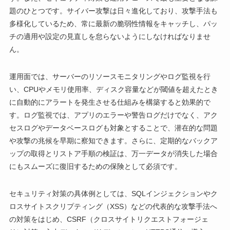
題のひとつです。サイバー攻撃は日々進化しており、攻撃手法も
多様化しているため、常に最新の脆弱性情報をキャッチし、パッ
チの適用や設定の見直しを怠らないようにしなければなりませ
ん。
運用面では、サーバーのリソースモニタリングやログ監視を行
い、CPUやメモリ使用率、ディスク容量などが閾値を超えたとき
に自動的にアラートを発生させる仕組みを構築すると効果的で
す。ログ監視では、アプリのエラーや警告ログだけでなく、アク
セスログやデータベースログも対象とすることで、潜在的な問題
や攻撃の兆候を早期に察知できます。さらに、定期的なバックア
ップの取得とリストア手順の検証は、万一データが消失した場合
にもスムーズに復旧するための保険として必須です。
セキュリティ対策の具体例としては、SQLインジェクションやク
ロスサイトスクリプティング（XSS）などの代表的な攻撃手法へ
の対策をはじめ、CSRF（クロスサイトリクエストフォージェ