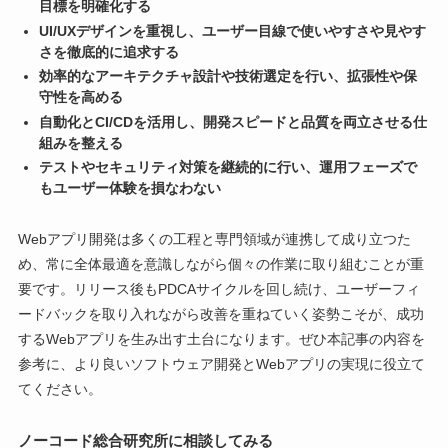
目標を明確化する
UI/UXデザインを重視し、ユーザー目線で使いやすさや見やす
さを徹底的に追求する
効率的なアーキテクチャ設計や技術選定を行い、拡張性や保
守性を高める
自動化とCI/CDを活用し、開発スピードと品質を両立させる仕
組みを整える
テストやセキュリティ対策を継続的に行い、運用フェーズで
もユーザー体験を損なわない
Webアプリ開発は多くの工程と専門領域が連携して成り立つた
め、常に全体最適を意識しながら個々の作業に取り組むことが重
要です。リリース後もPDCAサイクルを回し続け、ユーザーフィ
ードバックを取り入れながら改善を重ねていく姿勢こそが、成功
するWebアプリを生み出す土台になります。ぜひ本記事の内容を
参考に、より良いソフトウェア開発とWebアプリの実現に役立て
てください。
ノーコード総合研究所に相談してみる