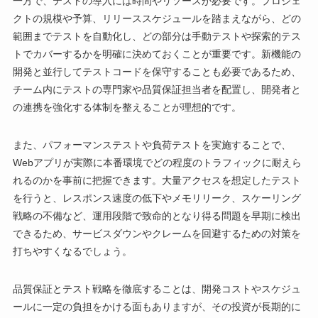
一方で、テストの導入には時間やリソースが必要です。プロジェ
クトの規模や予算、リリーススケジュールを踏まえながら、どの
範囲までテストを自動化し、どの部分は手動テストや探索的テス
トでカバーするかを明確に決めておくことが重要です。新機能の
開発と並行してテストコードを保守することも必要であるため、
チーム内にテストの専門家や品質保証担当者を配置し、開発者と
の連携を強化する体制を整えることが理想的です。
また、パフォーマンステストや負荷テストを実施することで、
Webアプリが実際に本番環境でどの程度のトラフィックに耐えら
れるのかを事前に把握できます。大量アクセスを想定したテスト
を行うと、レスポンス速度の低下やメモリリーク、スケーリング
戦略の不備など、運用段階で致命的となり得る問題を早期に検出
できるため、サービスダウンやクレームを回避するための対策を
打ちやすくなるでしょう。
品質保証とテスト戦略を徹底することは、開発コストやスケジュ
ールに一定の負担をかける面もありますが、その投資が長期的に