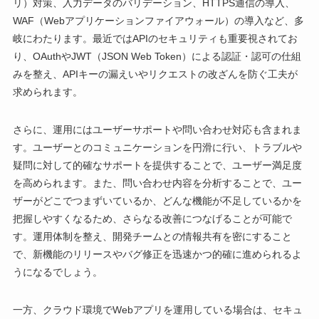
リ）対策、入力データのバリデーション、HTTPS通信の導入、
WAF（Webアプリケーションファイアウォール）の導入など、多
岐にわたります。最近ではAPIのセキュリティも重要視されてお
り、OAuthやJWT（JSON Web Token）による認証・認可の仕組
みを整え、APIキーの漏えいやリクエストの改ざんを防ぐ工夫が
求められます。
さらに、運用にはユーザーサポートや問い合わせ対応も含まれま
す。ユーザーとのコミュニケーションを円滑に行い、トラブルや
疑問に対して的確なサポートを提供することで、ユーザー満足度
を高められます。また、問い合わせ内容を分析することで、ユー
ザーがどこでつまずいているか、どんな機能が不足しているかを
把握しやすくなるため、さらなる改善につなげることが可能で
す。運用体制を整え、開発チームとの情報共有を密にすること
で、新機能のリリースやバグ修正を迅速かつ的確に進められるよ
うになるでしょう。
一方、クラウド環境でWebアプリを運用している場合は、セキュ