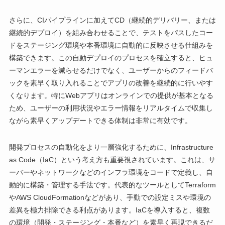
さらに、CIパイプラインに加えてCD（継続的デリバリー、または
継続的デプロイ）を組み合わせることで、テストをパスしたコー
ドをステージング環境や本番環境に自動的に反映させる仕組みを
構築できます。この自動デプロイのプロセスを確立すると、ヒュ
ーマンエラーを減らせるだけでなく、ユーザーからのフィードバ
ックを素早く取り入れることでアプリの改善を継続的に行いやす
くなります。特にWebアプリはオンラインでの提供が基本となる
ため、ユーザーの利用状況やエラー情報をリアルタイムで収集し
ながら素早くアップデートできる体制は非常に有効です。
開発プロセスの自動化をより一層強化するために、Infrastructure
as Code（IaC）という考え方も重要視されています。これは、サ
ーバーやネットワークなどのインフラ環境をコードで定義し、自
動的に構築・管理する手法です。代表的なツールとしてTerraform
やAWS CloudFormationなどがあり、手動での設定ミスや環境の
差異を極力排除できる利点があります。IaCを導入すると、複数
の環境（開発・ステージング・本番など）を素早く再現できるだ