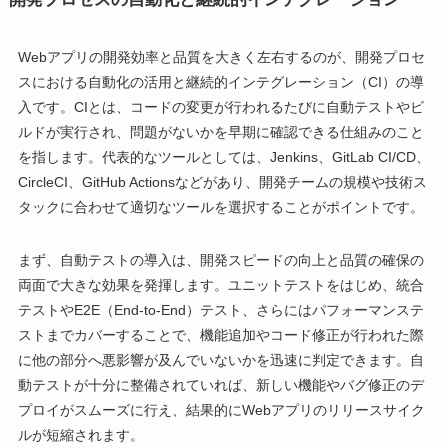
Webアプリの開発効率と品質を大きく左右するのが、開発プロセ
スにおける自動化の活用と継続的インテグレーション（CI）の導
入です。CIとは、コードの変更が行われるたびに自動テストやビ
ルドが実行され、問題がないかを早期に確認できる仕組みのこと
を指します。代表的なツールとしては、Jenkins、GitLab CI/CD、
CircleCI、GitHub Actionsなどがあり、開発チームの規模や技術ス
タックに合わせて適切なツールを選択することがポイントです。
まず、自動テストの導入は、開発スピードの向上と品質の確保の
両面で大きな効果を発揮します。ユニットテストをはじめ、統合
テストやE2E（End-to-End）テスト、さらにはパフォーマンステ
ストまでカバーすることで、機能追加やコード修正が行われた際
に他の部分へ悪影響が及んでいないかを迅速に判定できます。自
動テストが十分に整備されていれば、新しい機能やバグ修正のデ
プロイがスムーズに行え、結果的にWebアプリのリリースサイク
ルが短縮されます。