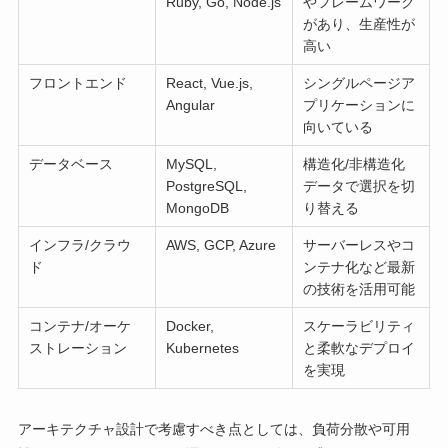
Ruby, Go, Node.js
やフレームワーク
があり、生産性が
高い
フロントエンド
React, Vue.js,
シングルページア
Angular
プリケーションに
向いている
データベース
MySQL,
構造化/非構造化
PostgreSQL,
データで選択を切
MongoDB
り替える
インフラ/クラウ
AWS, GCP, Azure
サーバーレスやコ
ド
ンテナ化など最新
の技術を活用可能
コンテナ/オーケ
Docker,
スケーラビリティ
ストレーション
Kubernetes
と柔軟なデプロイ
を実現
アーキテクチャ設計で考慮すべき点としては、負荷分散や可用