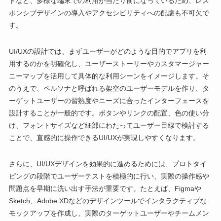
トなど、多様な端末での利用が当たり前になっているため、レス
ポンシブデザインの導入やアクセシビリティへの配慮も不可欠で
す。
UI/UXの設計では、まずユーザーがどのような目的でアプリを利
用するのかを明確化し、ユーザーストーリーやカスタマージャー
ニーマップを活用して具体的な利用シーンをイメージします。そ
のうえで、ペルソナと呼ばれる架空のユーザーモデルを作り、タ
ーゲットユーザーの習熟度やニーズに合ったインターフェースを
設計することが一般的です。ボタンやリンクの配置、色の使い分
け、フォントサイズなど細部にわたってユーザー目線で検討する
ことで、直感的に操作できるUI/UXが実現しやすくなります。
さらに、UI/UXデザインを効果的に進めるためには、プロトタイ
ピングの段階でユーザーテストを積極的に行い、実際の操作感や
問題点を早期に洗い出す手法が重要です。たとえば、Figmaや
Sketch、Adobe XDなどのデザインツールでインタラクティブな
モックアップを作成し、実際のターゲットユーザーやチームメン