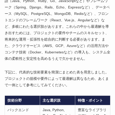
語（Java、Python、Ruby、Go、JavaScriptなど）やフレームワ
ーク（Spring、Django、Rails、Echo、Expressなど）、データベ
ース（MySQL、PostgreSQL、MongoDB、Redisなど）、フロン
トエンドのフレームワーク（React、Vue.js、Angularなど）な
ど、多岐にわたる選択肢があります。これらの中から最適解を導
き出すためには、プロジェクトの要件やチームのスキルセット、
将来的な運用・拡張性を総合的に判断する必要があります。ま
た、クラウドサービス（AWS、GCP、Azureなど）の活用方法や
コンテナ技術（Docker、Kubernetesなど）の導入も、システム全
体の柔軟性と安定性を高めるうえで欠かせません。
下記に、代表的な技術要素を簡潔にまとめた表を用意しました。
プロジェクトの規模や要件によって最適解は異なるため、あくま
で一例として参考にしてみてください。
技術分野
主な選択肢
特徴・ポイント
バックエンド
Java, Python,
豊富なライブラリ