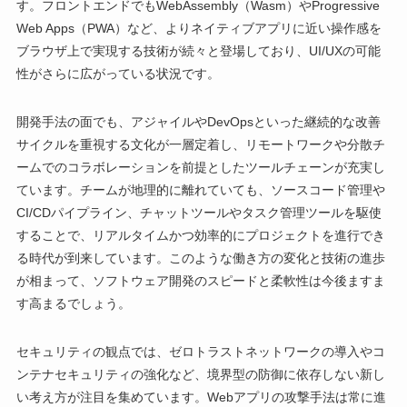
す。フロントエンドでもWebAssembly（Wasm）やProgressive
Web Apps（PWA）など、よりネイティブアプリに近い操作感を
ブラウザ上で実現する技術が続々と登場しており、UI/UXの可能
性がさらに広がっている状況です。
開発手法の面でも、アジャイルやDevOpsといった継続的な改善
サイクルを重視する文化が一層定着し、リモートワークや分散チ
ームでのコラボレーションを前提としたツールチェーンが充実し
ています。チームが地理的に離れていても、ソースコード管理や
CI/CDパイプライン、チャットツールやタスク管理ツールを駆使
することで、リアルタイムかつ効率的にプロジェクトを進行でき
る時代が到来しています。このような働き方の変化と技術の進歩
が相まって、ソフトウェア開発のスピードと柔軟性は今後ますま
す高まるでしょう。
セキュリティの観点では、ゼロトラストネットワークの導入やコ
ンテナセキュリティの強化など、境界型の防御に依存しない新し
い考え方が注目を集めています。Webアプリの攻撃手法は常に進