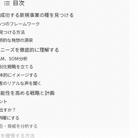
目次
：成功する新規事業の種を見つける
5つのフレームワーク
見つける方法
新的な発想の源泉
客ニーズを徹底的に理解する
AM、SOM分析
別化戦略を立てる
体的にイメージする
客のリアルな声を聞く
可能性を高める戦略と計画
ント
出すか？
明確にする
機会・脅威を分析する
金を確保する方法