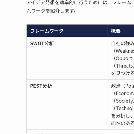
アイデア発想を効率的に行うためには、フレーム
ムワークを紹介します。
フレームワーク
概要
SWOT分析
自社の強み（
（Weakn
（Opport
（Thre
を見つけ
PEST分析
政治（Pol
（Econo
（Socie
（Techn
を分析し
能性のあ