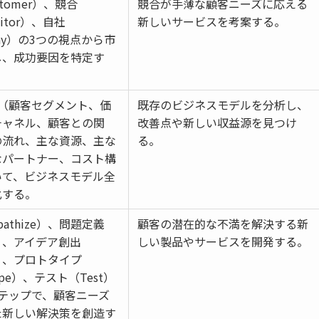
tomer）、競合
競合が手薄な顧客ニーズに応える
titor）、自社
新しいサービスを考案する。
any）の3つの視点から市
し、成功要因を特定す
素（顧客セグメント、価
既存のビジネスモデルを分析し、
チャネル、顧客との関
改善点や新しい収益源を見つけ
の流れ、主な資源、主な
る。
なパートナー、コスト構
いて、ビジネスモデル全
化する。
athize）、問題定義
顧客の潜在的な不満を解決する新
e）、アイデア創出
しい製品やサービスを開発する。
e）、プロトタイプ
type）、テスト（Test）
テップで、顧客ニーズ
た新しい解決策を創造す