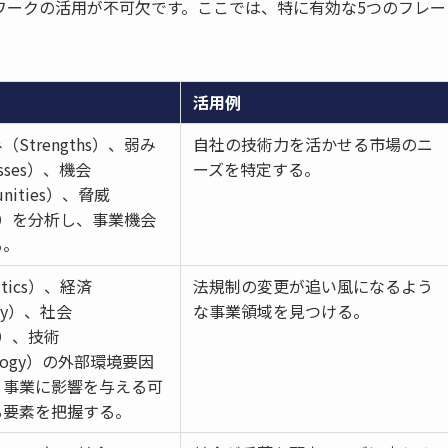
ワークの活用が不可欠です。ここでは、特に有効な5つのフレー
活用例
Strengths）、弱み
自社の技術力を活かせる市場のニ
esses）、機会
ーズを特定する。
unities）、脅威
ats）を分析し、事業機会
る。
itics）、経済
法規制の変更が追い風になるよう
my）、社会
な事業領域を見つける。
ty）、技術
ology）の外部環境要因
、事業に影響を与える可
る要素を把握する。