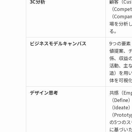
3C分析
顧客（Cus
（Compe
（Comp
場を分析
る。
ビジネスモデルキャンバス
9つの要
値提案、
係、収益
活動、主
造）を用
体を可視
デザイン思考
共感（Emp
（Defin
（Ideat
（Proto
の5つのス
に基づい