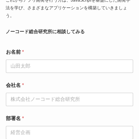
法を学び、さまざまなアプリケーションを構築していきましょ
う。
ノーコード総合研究所に相談してみる
メ
お名前
*
ー
ル
ア
ド
レ
ス
会社名
*
*
お
問
い
合
わ
部署名
*
せ
内
容