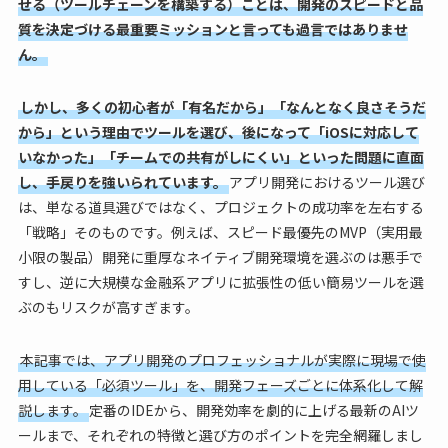
せる（ツールチェーンを構築する）ことは、開発のスピードと品
質を決定づける最重要ミッションと言っても過言ではありませ
ん。
しかし、多くの初心者が「有名だから」「なんとなく良さそうだ
から」という理由でツールを選び、後になって「iOSに対応して
いなかった」「チームでの共有がしにくい」といった問題に直面
し、手戻りを強いられています。
アプリ開発におけるツール選び
は、単なる道具選びではなく、プロジェクトの成功率を左右する
「戦略」そのものです。例えば、スピード最優先のMVP（実用最
小限の製品）開発に重厚なネイティブ開発環境を選ぶのは悪手で
すし、逆に大規模な金融系アプリに拡張性の低い簡易ツールを選
ぶのもリスクが高すぎます。
本記事では、アプリ開発のプロフェッショナルが実際に現場で使
用している「必須ツール」を、開発フェーズごとに体系化して解
説します。
定番のIDEから、開発効率を劇的に上げる最新のAIツ
ールまで、それぞれの特徴と選び方のポイントを完全網羅しまし