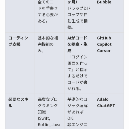
全てのコー
ヶ月）
Bubble
ドを手書き
ドラッグ&ド
する必要が
ロップや自
ある。
動生成で構
築。
コーディン
基本的な補
AIがコード
GitHub
グ支援
完機能の
を提案・生
Copilot
み。
成
Cursor
「ログイン
画面を作っ
て」と指示
するだけで
コードが書
かれる。
必要なスキ
高度なプロ
基礎的なロ
Adalo
ル
グラミング
ジック理解
ChatGPT
知識
があれば
(Swift,
OK。
Kotlin, Java
非エンジニ