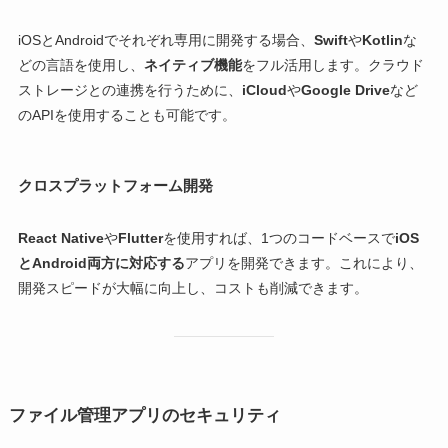
iOSとAndroidでそれぞれ専用に開発する場合、
Swift
や
Kotlin
な
どの言語を使用し、
ネイティブ機能
をフル活用します。クラウド
ストレージとの連携を行うために、
iCloud
や
Google Drive
など
のAPIを使用することも可能です。
クロスプラットフォーム開発
React Native
や
Flutter
を使用すれば、1つのコードベースで
iOS
とAndroid両方に対応する
アプリを開発できます。これにより、
開発スピードが大幅に向上し、コストも削減できます。
ファイル管理アプリのセキュリティ