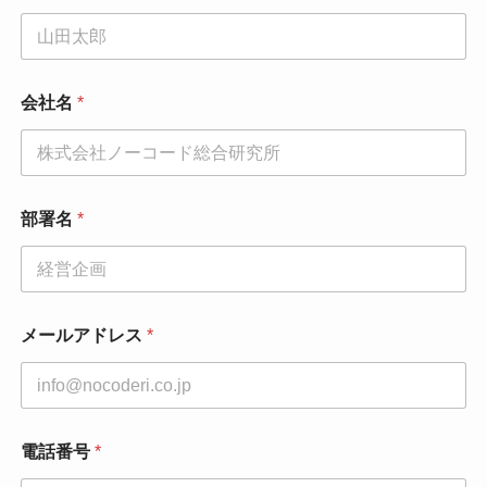
会社名
*
*
部署名
*
*
メ
ー
ル
ア
ド
メールアドレス
*
レ
ス
電話番号
*