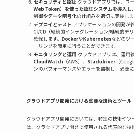
セキュリティと認証
クラウドアプリでは、ユー
Web Token）を使った認証システムを導入
制御やデータ暗号化
の仕組みを適切に実装しま
デプロイとテスト
アプリケーションの開発が
CI/CD（継続的インテグレーション/継続的
確保します。
Docker
や
Kubernetes
などのツ
ーリングを簡単に行うことができます。
モニタリングと運用
クラウドアプリは、運用
CloudWatch
（AWS）、
Stackdriver
（Googl
ンのパフォーマンスやエラーを監視し、必要に
クラウドアプリ開発における重要な技術とツール
クラウドアプリ開発においては、特定の技術やツ
は、クラウドアプリ開発で使用される代表的な技