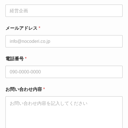
メールアドレス
*
メ
電話番号
*
ー
ル
ア
ド
レ
ス
お問い合わせ内容
*
*
同
意
事
項