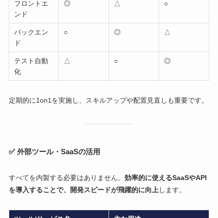
フロントエ
◎
△
○
ンド
バックエン
○
◎
△
ド
テスト自動
△
○
◎
化
定期的に1on1を実施し、スキルアップや配置見直しも重要です。
✅ 外部ツール・SaaSの活用
すべてを内製する必要はありません。
効率的に使えるSaaSやAPI
を導入することで、開発スピードが飛躍的に向上
します。