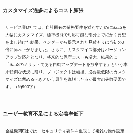
カスタマイズ過多によるコスト膨張
サービス業D社では、自社固有の業務要件を満たすためにSaaSを
大幅にカスタマイズ。標準機能で対応可能な部分まで細かく要望
を出し続けた結果、ベンダーから提示された見積もりは当初の3
倍に膨れ上がりました。さらに、カスタマイズ部分はバージョン
アップ対応外となり、将来的な保守コストも増大。結果的に
「SaaSのメリットである自動アップデートを放棄する」という本
末転倒な状況に陥り、プロジェクトは頓挫。必要最低限のカスタ
マイズに留めるべきという原則を逸脱した点が最大の失敗要因で
す。（約900字）
ユーザー教育不足による定着率低下
金融機関E社では、セキュリティ要件を重視して複雑な操作設定