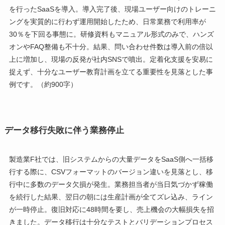
を行ったSaaSを導入。導入完了後、現場ユーザー向けのトレーニ
ングを実質的に行わず運用開始したため、日常業務で利用率が
30％を下回る事態に。研修資料もマニュアル形式のみで、ハンズ
オンやFAQ整備も不十分。結果、問い合わせ件数は導入前の倍以
上に増加し、現場の反発が社内SNSで噴出。定着化支援を安易に
捉えず、十分なユーザー教育計画を立てる重要性を見落とした事
例です。（約900字）
データ移行失敗に伴う業務停止
製造業F社では、旧システムからの大量データをSaaS側へ一括移
行する際に、CSVフォーマットのバージョン違いを見落とし、移
行中に多数のデータ欠損が発生。業務担当者が当日気づかず稼働
を続行した結果、翌日の朝には生産計画が全てズレ込み、ライン
が一時停止。復旧対応に48時間を要し、売上機会の大幅損失を招
きました。データ移行は十分なテストとバリデーションプロセス