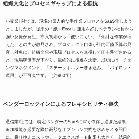
組織文化とプロセスギャップによる抵抗
小売業H社では、現場の属人的な手作業プロセスをSaaS化しよう
としましたが、従来の「紙＋Excel」運用を好むベテラン社員から
強い反発が発生。導入初期から「使いにくい」「余計な作業が増
えた」との声が散見され、プロジェクト自体が社内研修予算の見
直し対象に。組織文化や現場プロセスを無視してIT主導で進める
と、現場稼働率が下がり、最終的に撤退を決断。成功には「チェ
ンジマネジメント」「ステークホルダー巻き込み」「パイロット
運用」が不可欠です。（約900字）
ベンダーロックインによるフレキシビリティ喪失
通信業I社では、特定ベンダーのSaaSに深く依存し過ぎた結果、
追加機能が必要な際に高額なオプション契約を求められる羽目
に。乗り換えコストやデータエクスポート制限も大きく、結果的