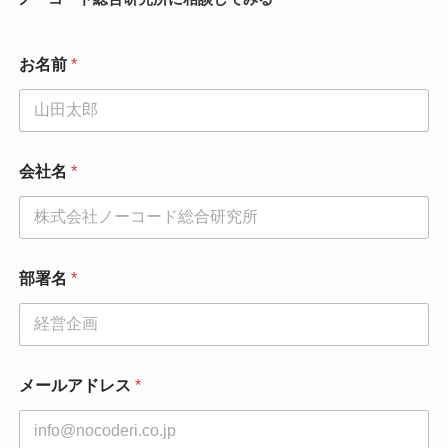
メ
お名前
*
ー
ル
ア
ド
レ
ス
会社名
*
*
部
署
名
部署名
*
メールアドレス
*