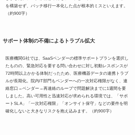
を構築せず、バッチ移行一本化した点が根本的ミスといえます。
（約900字）
サポート体制の不備によるトラブル拡大
医療機関G社では、SaaSベンダーの標準サポートプランを選択し
たものの、緊急対応を要する問い合わせに対し初動レスポンスが
72時間以上かかる体制だったため、医療機器データの連携トラブ
ルが長期化。院内IT部門もベンダーへの一次対応権限がなく、連
絡窓口→ベンダー→再連絡のループで問題解決までに1週間を要
しました。高い可用性と迅速対応が求められる環境では、「サポ
ートSL A」「一次対応権限」「オンサイト保守」などの要件を明
確化しないと大きなリスクを抱え込みます。（約900字）