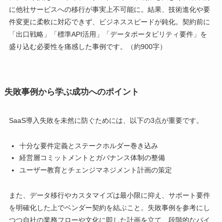
に他社サービスへの移行が事実上不可能に。結果、技術進化や要
件変更に柔軟に対応できず、ビジネススピードが鈍化。契約前に
「出口戦略」「標準API活用」「データポータビリティ要件」を
盛り込む必要性を痛感した事例です。（約900字）
失敗事例から学ぶ成功へのポイント
SaaS導入失敗を未然に防ぐためには、以下の3点が重要です。
十分な要件定義とステークホルダー巻き込み
経営層コミットメントとガバナンス体制の整備
ユーザー教育とチェンジマネジメント計画の策定
また、データ移行やカスタマイズは最小限に抑え、サポート要件
を明確化した上でベンダー契約を結ぶこと。失敗事例を参考にし
つつ自社の業務フローや文化に即した計画を立て、段階的なパイ