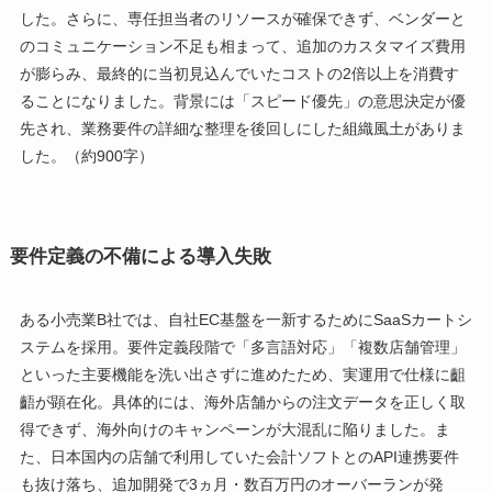
した。さらに、専任担当者のリソースが確保できず、ベンダーと
のコミュニケーション不足も相まって、追加のカスタマイズ費用
が膨らみ、最終的に当初見込んでいたコストの2倍以上を消費す
ることになりました。背景には「スピード優先」の意思決定が優
先され、業務要件の詳細な整理を後回しにした組織風土がありま
した。（約900字）
要件定義の不備による導入失敗
ある小売業B社では、自社EC基盤を一新するためにSaaSカートシ
ステムを採用。要件定義段階で「多言語対応」「複数店舗管理」
といった主要機能を洗い出さずに進めたため、実運用で仕様に齟
齬が顕在化。具体的には、海外店舗からの注文データを正しく取
得できず、海外向けのキャンペーンが大混乱に陥りました。ま
た、日本国内の店舗で利用していた会計ソフトとのAPI連携要件
も抜け落ち、追加開発で3ヵ月・数百万円のオーバーランが発