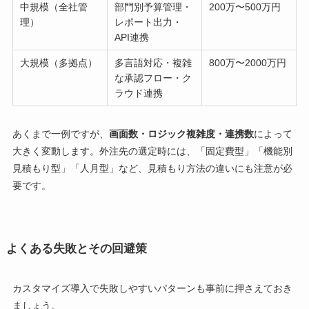
中規模（全社管
部門別予算管理・
200万〜500万円
理）
レポート出力・
API連携
大規模（多拠点）
多言語対応・複雑
800万〜2000万円
な承認フロー・ク
ラウド連携
あくまで一例ですが、
画面数・ロジック複雑度・連携数
によって
大きく変動します。外注先の選定時には、「固定費型」「機能別
見積もり型」「人月型」など、見積もり方法の違いにも注意が必
要です。
よくある失敗とその回避策
カスタマイズ導入で失敗しやすいパターンも事前に押さえておき
ましょう。