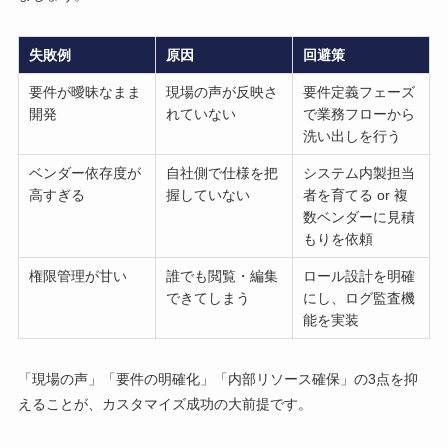
失敗例
原因
回避策
要件が曖昧なまま
現場の声が反映さ
要件定義フェーズ
開発
れていない
で業務フローから
洗い出しを行う
ベンダー依存度が
自社側で仕様を把
システム内製担当
高すぎる
握していない
者を育てる or 複
数ベンダーに見積
もりを依頼
権限管理が甘い
誰でも閲覧・編集
ロール設計を明確
できてしまう
にし、ログ監査機
能を実装
「現場の声」「要件の明確化」「内部リソース確保」の3点を抑
えることが、カスタマイズ成功の大前提です。