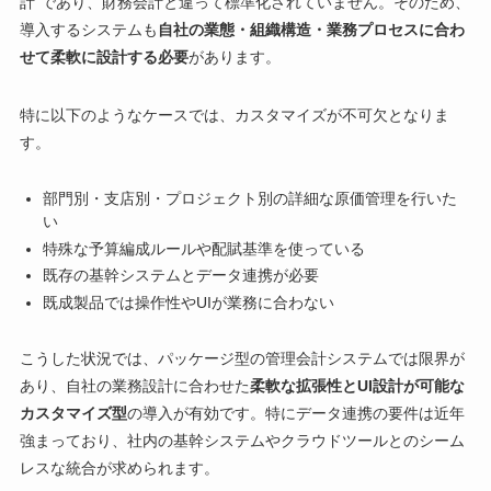
計”であり、財務会計と違って標準化されていません。そのため、
導入するシステムも
自社の業態・組織構造・業務プロセスに合わ
せて柔軟に設計する必要
があります。
特に以下のようなケースでは、カスタマイズが不可欠となりま
す。
部門別・支店別・プロジェクト別の詳細な原価管理を行いた
い
特殊な予算編成ルールや配賦基準を使っている
既存の基幹システムとデータ連携が必要
既成製品では操作性やUIが業務に合わない
こうした状況では、パッケージ型の管理会計システムでは限界が
あり、自社の業務設計に合わせた
柔軟な拡張性とUI設計が可能な
カスタマイズ型
の導入が有効です。特にデータ連携の要件は近年
強まっており、社内の基幹システムやクラウドツールとのシーム
レスな統合が求められます。