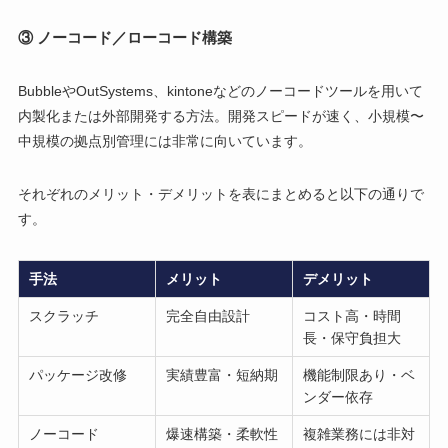
③ ノーコード／ローコード構築
BubbleやOutSystems、kintoneなどのノーコードツールを用いて
内製化または外部開発する方法。開発スピードが速く、小規模〜
中規模の拠点別管理には非常に向いています。
それぞれのメリット・デメリットを表にまとめると以下の通りで
す。
手法
メリット
デメリット
スクラッチ
完全自由設計
コスト高・時間
長・保守負担大
パッケージ改修
実績豊富・短納期
機能制限あり・ベ
ンダー依存
ノーコード
爆速構築・柔軟性
複雑業務には非対