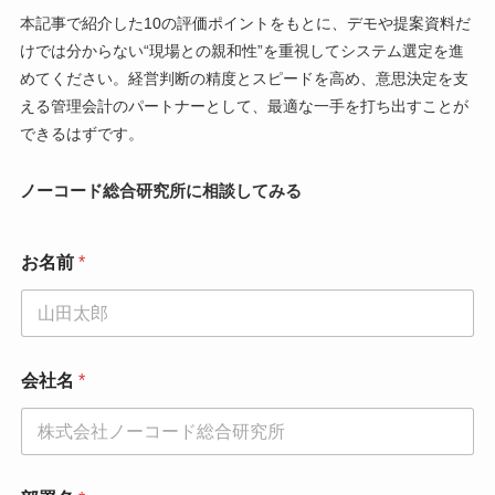
本記事で紹介した10の評価ポイントをもとに、デモや提案資料だ
けでは分からない“現場との親和性”を重視してシステム選定を進
めてください。経営判断の精度とスピードを高め、意思決定を支
える管理会計のパートナーとして、最適な一手を打ち出すことが
できるはずです。
ノーコード総合研究所に相談してみる
お
お名前
*
名
前
メ
ー
ル
ア
会社名
*
ド
レ
ス
部
署