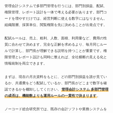
管理会計システムで多部門管理を行うには、部門別損益、配賦、
権限管理、レポート設計を一体で考える必要があります。部門コ
ードを増やすだけでは、経営判断に使える数字にはなりません。
組織階層、採算単位、閲覧権限を先に決めることが出発点です。
配賦ルールは、売上、粗利、人数、面積、利用量など、費用の性
質に合わせて決めます。完全な正解を求めるより、毎月同じルー
ルで計算し、部門長が理解できる説明を持つことが重要です。権
限管理とレポート設計も同時に整えれば、全社横断の見える化と
情報統制を両立できます。
まずは、現在の月次資料をもとに、どの部門別損益を誰が見てい
るか、共通費をどう配賦しているか、部門長がどこまで数字を確
認できるかを棚卸ししてください。
管理会計システム 多部門管理
の成否は、機能数よりも運用ルールの一貫性で決まります
。
ノーコード総合研究所では、既存の会計ソフトや業務システムを