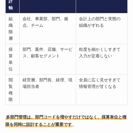
計
軸
組
会社、事業部、部門、拠
会計上の部門と実態の
織
点、チーム
組織がずれる
階
層
採
部門、案件、店舗、サービ
粒度を細かくしすぎて
算
ス、顧客セグメント
入力が定着しない
単
位
閲
経営層、部門長、経理、現
全員に広く見せすぎて
覧
場担当者
情報管理が甘くなる
権
限
多部門管理は、部門コードを増やすだけではなく、採算単位と権
限を同時に設計することが重要です
。