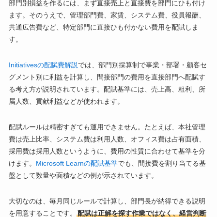
部門別損益を作るには、まず直接売上と直接費を部門にひも付け
ます。そのうえで、管理部門費、家賃、システム費、役員報酬、
共通広告費など、特定部門に直接ひも付かない費用を配賦しま
す。
Initiativesの配賦費解説
では、部門別採算制で事業・部署・顧客セ
グメント別に利益を計算し、間接部門の費用を直接部門へ配賦す
る考え方が説明されています。配賦基準には、売上高、粗利、所
属人数、貢献利益などが使われます。
配賦ルールは精密すぎても運用できません。たとえば、本社管理
費は売上比率、システム費は利用人数、オフィス費は占有面積、
採用費は採用人数というように、費用の性質に合わせて基準を分
けます。
Microsoft Learnの配賦基準
でも、間接費を割り当てる基
盤として数量や面積などの例が示されています。
大切なのは、毎月同じルールで計算し、部門長が納得できる説明
を用意することです。
配賦は正解を探す作業ではなく、経営判断