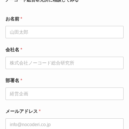
お名前
*
会社名
*
部署名
*
メ
メールアドレス
*
ー
ル
ア
ド